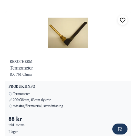
8
produkter
REXOTHERM
Termometer
RX-761 63mm
PRODUKTINFO
Termometer
200x36mm, 63mm dykrör
mässing/flermaterial, svart/mässing
88 kr
inkl. moms
I lager