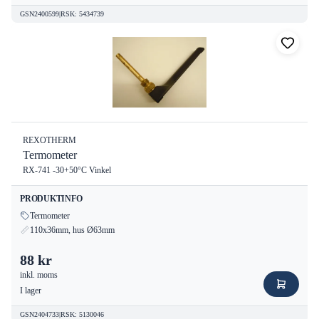
GSN2400599
|
RSK
:
5434739
REXOTHERM
Termometer
RX-741 -30+50°C Vinkel
PRODUKTINFO
Termometer
110x36mm, hus Ø63mm
88 kr
inkl. moms
I lager
GSN2404733
|
RSK
:
5130046