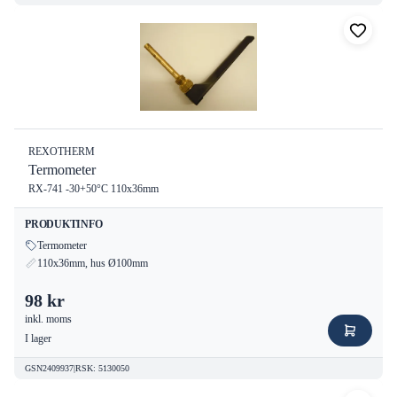
REXOTHERM
Termometer
RX-741 -30+50°C 110x36mm
PRODUKTINFO
Termometer
110x36mm, hus Ø100mm
98 kr
inkl. moms
I lager
GSN2409937
|
RSK
:
5130050