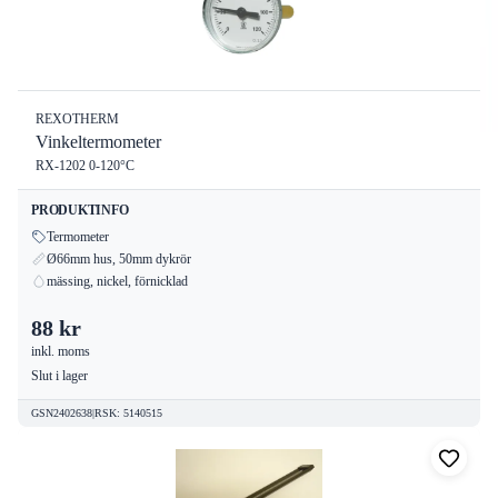
REXOTHERM
Vinkeltermometer
RX-1202 0-120°C
PRODUKTINFO
Termometer
Ø66mm hus, 50mm dykrör
mässing, nickel, förnicklad
88 kr
inkl. moms
Slut i lager
GSN2402638
|
RSK
:
5140515