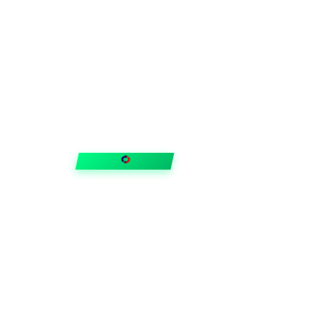
FIXAR
hubben
Guider & tips
OUTLET
Klubben
Vanliga frågor
Medlemserbjudanden
Få svar på allt
Trygga betalningar
Snabb leverans med