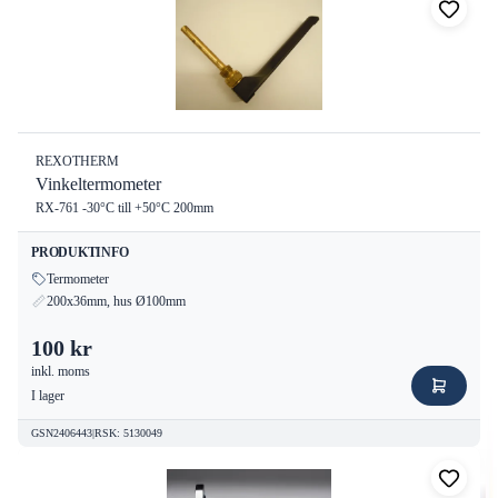
REXOTHERM
Vinkeltermometer
RX-761 -30°C till +50°C 200mm
PRODUKTINFO
Termometer
200x36mm, hus Ø100mm
100 kr
inkl. moms
I lager
GSN2406443
|
RSK
:
5130049