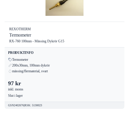
REXOTHERM
Termometer
RX-760 100mm - Mässing Dykrör G15
PRODUKTINFO
Termometer
200x30mm, 100mm dykrör
mässing/flermaterial, svart
97 kr
inkl. moms
Slut i lager
GSN2402676
|
RSK
:
5130023
Sveriges största outlet för Rexotherm –