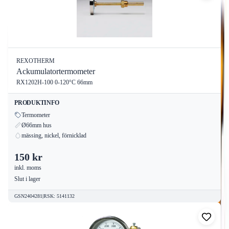
REXOTHERM
Ackumulatortermometer
RX1202H-100 0-120°C 66mm
PRODUKTINFO
Termometer
Ø66mm hus
mässing, nickel, förnicklad
150 kr
inkl. moms
Slut i lager
GSN2404281
|
RSK
:
5141132