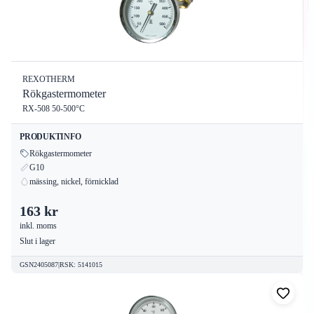
REXOTHERM
Rökgastermometer
RX-508 50-500°C
PRODUKTINFO
Rökgastermometer
G10
mässing, nickel, förnicklad
163 kr
inkl. moms
Slut i lager
GSN2405087
|
RSK
:
5141015