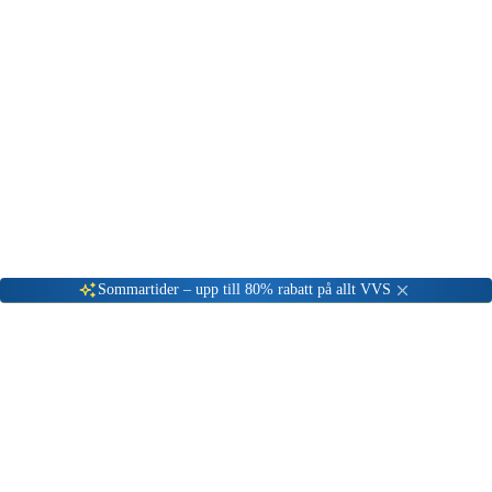
Gå till kundserviceportalen
Öppet vardagar 08:00 - 17:00
Meny
Nyinkommen
Fyndhörna
Privat
|
Företag
Sommartider – upp till 80% rabatt på allt VVS
Rexotherm
Rexotherm är en ledande tillverkare av mätning- och
övervakningslösningar för VVS-installationer. Vi erbjuder ett brett
sortiment av Rexotherm-produkter till outletpriser.