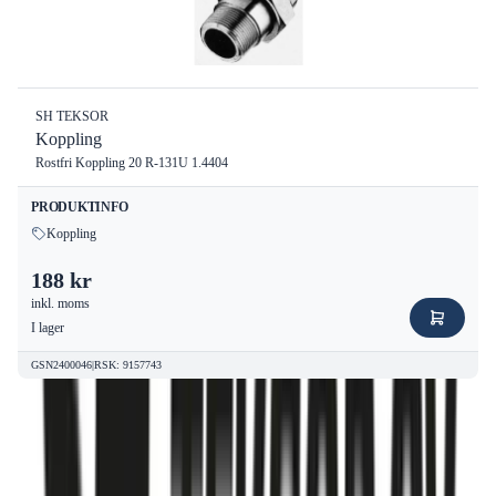
SH TEKSOR
Koppling
Rostfri Koppling 20 R-131U 1.4404
PRODUKTINFO
Koppling
188 kr
inkl. moms
I lager
GSN2400046
|
RSK
:
9157743
Sveriges största outlet för SH Teksor –
alltid SH Teksor REA