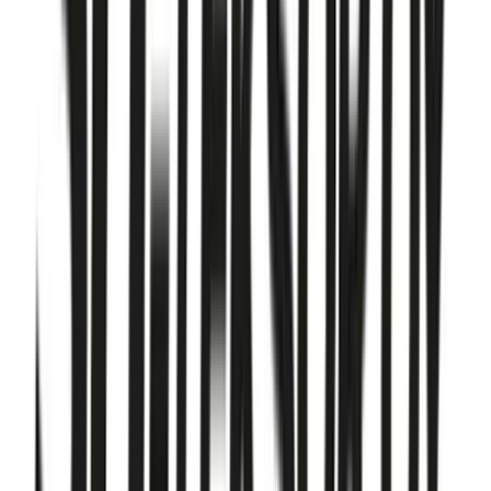
Vanliga frågor om
SH Teksor
Var kan jag köpa SH Teksor billigt?
Hos VVSOutlet hittar du 1+ SH Teksor-produkter till
outlet-priser. Vi är Sveriges största VVS-outlet med butik i
Sundbyberg, Stockholm och fri frakt på alla beställningar.
Vilka SH Teksor-produkter säljer VVSOutlet?
Vi har ett brett sortiment av SH Teksor inom Koppling.
Alla produkter är nya och säljs till kraftigt reducerade priser
jämfört med ordinarie listpris.
Har VVSOutlet en fysisk butik för SH Teksor?
Ja! Besök vår butik på Prästgårdsgatan 10, 172 32
Sundbyberg (Stockholm). Öppettider: Måndag–Fredag
07:30–17:00. Telefon: 08-41400040.
Kvalitetsprodukter till bra priser.