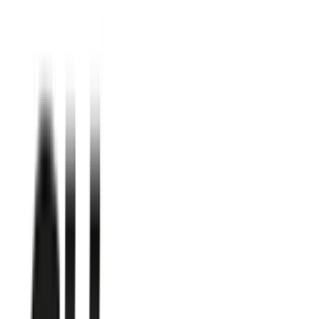
Kundservice
Hur kan vi hjälpa dig?
Vanliga frågor
Hitta snabba svar på vanliga frågor
Retur & Reklamation
Information om returer och byten
Köpvillkor
Läs våra allmänna villkor
Orderstatus
Följ din order via portalen
Svarstid
Inom 1-2 arbetsdagar