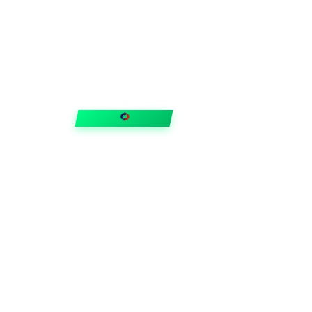
FIXAR
hubben
Guider & tips
OUTLET
Klubben
Vanliga frågor
Medlemserbjudanden
Få svar på allt
Trygga betalningar
Snabb leverans med
Trustpilot