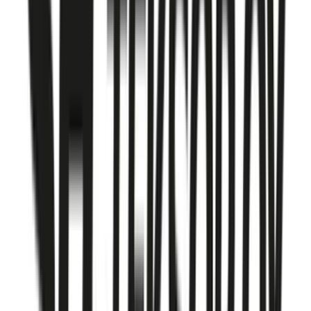
1
produkter till outletpriser – Besök vår butik i Sundbyberg,
Stockholm
Letar du efter SH Teksor till riktigt bra priser? VVSOutlet är
Sveriges största VVS-outlet med SH Teksor alltid på REA. Välj
bland 1 SH Teksor-produkter inom Koppling – alla till kraftigt
reducerade outlet-priser. Besök vår fysiska butik i Sundbyberg,
Stockholm eller handla enkelt online med fri frakt.
Filtrera enkelt på kategori, dimension och storlek för att hitta
precis den
SH Teksor
-produkt du behöver till ditt projekt.
SH Teksor
produktkategorier
Hos
VVSOutlet
hittar du
SH Teksor
inom
Koppling
.
Alla
SH
Teksor
-produkter säljs till kraftigt reducerade outlet-priser med fri
frakt.
Besök vår butik i Sundbyberg, Stockholm eller handla
enkelt online.