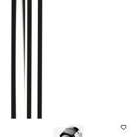
1
Produkter
Hem
/
Varumärken
/
SH Teksor
Kategori
Alla kategorier
1
Koppling
1
Filter
Visar
1
av
1
produkter
Sortera:
1
produkter