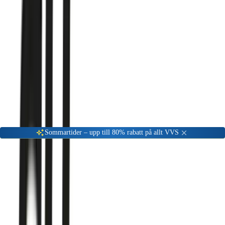
Gå till kundserviceportalen
Öppet vardagar 08:00 - 17:00
Meny
Nyinkommen
Fyndhörna
Privat
|
Företag
Sommartider – upp till 80% rabatt på allt VVS
SH Teksor
SH Teksor är en pålitlig tillverkare av högkvalitativa rördelar och
kopplingar för VVS-installationer. Hitta SH Teksor-produkter till
outletpris på VVSOutlet.se.