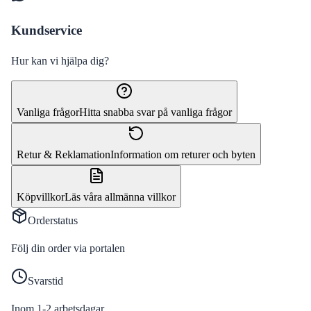
Kundservice
Hur kan vi hjälpa dig?
Vanliga frågor
Hitta snabba svar på vanliga frågor
Retur & Reklamation
Information om returer och byten
Köpvillkor
Läs våra allmänna villkor
Orderstatus
Följ din order via portalen
Svarstid
Inom 1-2 arbetsdagar