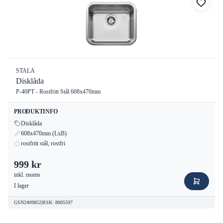
STALA
Disklåda
P-40PT - Rostfritt Stål 608x470mm
PRODUKTINFO
Disklåda
608x470mm (LxB)
rostfritt stål, rostfri
999 kr
inkl. moms
I lager
GSN2409852
|
RSK
:
8005597