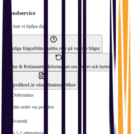
Kundservice
Hur kan vi hjälpa dig?
Vanliga frågor
Hitta snabba svar på vanliga frågor
Retur & Reklamation
Information om returer och byten
Köpvillkor
Läs våra allmänna villkor
Orderstatus
Följ din order via portalen
Svarstid
Inom 1-2 arbetsdagar