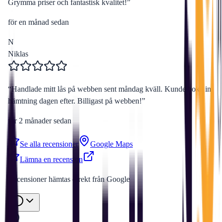
Grymma priser och fantastisk kvalitet!
”
för en månad sedan
N
Niklas
“
Handlade mitt lås på webben sent måndag kväll. Kunde boka in
hämtning dagen efter. Billigast på webben!
”
för 2 månader sedan
Se alla recensioner
Google Maps
Lämna en recension
Recensioner hämtas direkt från Google