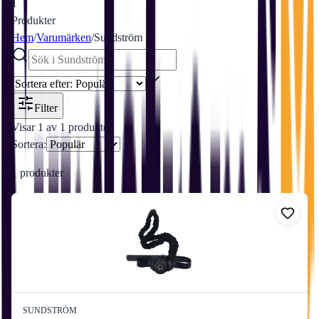
1
Produkter
Hem
/
Varumärken
/
Sundström
Filter
Visar
1
av
1
produkter
Sortera:
1
produkter
SUNDSTRÖM