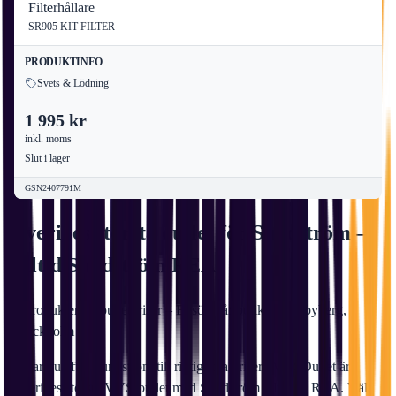
Filterhållare
SR905 KIT FILTER
PRODUKTINFO
Svets & Lödning
1 995 kr
inkl. moms
Slut i lager
GSN2407791M
Sveriges största outlet för Sundström –
alltid Sundström REA
1
produkter till outletpriser – Besök vår butik i Sundbyberg,
Stockholm
Letar du efter Sundström till riktigt bra priser? VVSOutlet är
Sveriges största VVS-outlet med Sundström alltid på REA. Välj