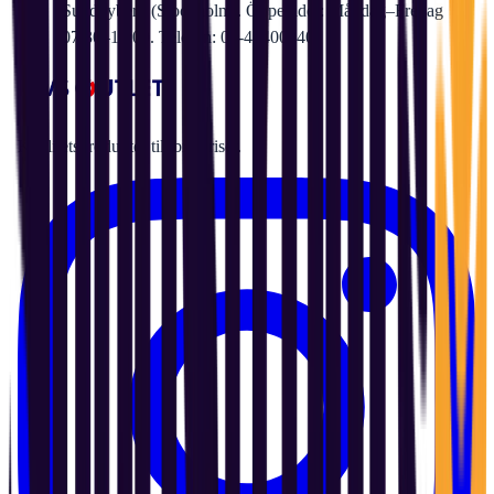
Sundbyberg (Stockholm). Öppettider: Måndag–Fredag
07:30–17:00. Telefon: 08-41400040.
Kvalitetsprodukter till bra priser.