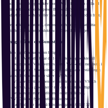
bland 1 Sundström-produkter inom VVS och badrum – alla till
kraftigt reducerade outlet-priser. Besök vår fysiska butik i
Sundbyberg, Stockholm eller handla enkelt online med fri frakt.
Filtrera enkelt på kategori, dimension och storlek för att hitta
precis den
Sundström
-produkt du behöver till ditt projekt.
Vanliga frågor om
Sundström
Var kan jag köpa Sundström billigt?
Hos VVSOutlet hittar du 1+ Sundström-produkter till
outlet-priser. Vi är Sveriges största VVS-outlet med butik i
Sundbyberg, Stockholm och fri frakt på alla beställningar.
Vilka Sundström-produkter säljer VVSOutlet?
Vi har ett brett sortiment av Sundström inom VVS och
badrum. Alla produkter är nya och säljs till kraftigt
reducerade priser jämfört med ordinarie listpris.
Har VVSOutlet en fysisk butik för Sundström?
Ja! Besök vår butik på Prästgårdsgatan 10, 172 32