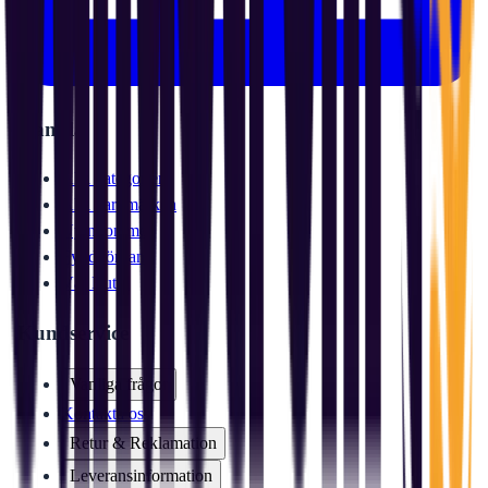
Handla
Alla kategorier
Alla varumärken
Nyinkommet
Fyndhörnan
Vår Butik
Kundservice
Vanliga frågor
Kontakta oss
Retur & Reklamation
Leveransinformation