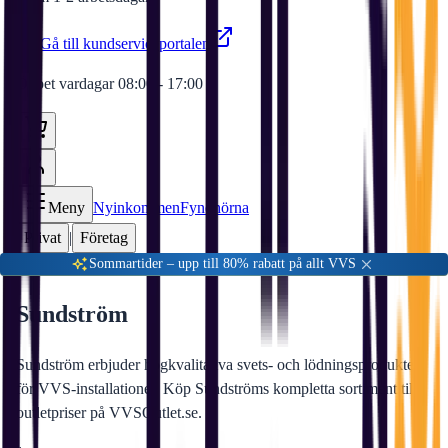
Gå till kundserviceportalen
Öppet vardagar 08:00 - 17:00
Meny
Nyinkommen
Fyndhörna
Privat
|
Företag
Sommartider – upp till 80% rabatt på allt VVS
Sundström
Sundström erbjuder högkvalitativa svets- och lödningsprodukter
för VVS-installationer. Köp Sundströms kompletta sortiment till
outletpriser på VVSOutlet.se.