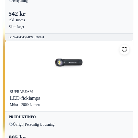
Belysning
542 kr
inkl. moms
Slut i lager
GSN2404545
|
MPN
:
334974
SUPRABEAM
LED-ficklampa
M6xr - 2000 Lumen
PRODUKTINFO
Övrigt | Personlig Utrusning
905 kr