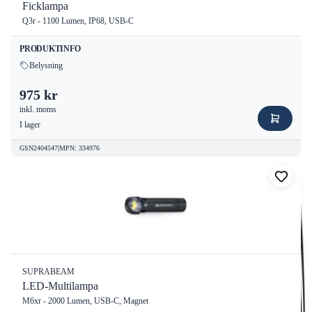
Ficklampa
Q3r - 1100 Lumen, IP68, USB-C
PRODUKTINFO
Belysning
975 kr
inkl. moms
I lager
GSN2404547
|
MPN
:
334976
SUPRABEAM
LED-Multilampa
M6xr - 2000 Lumen, USB-C, Magnet