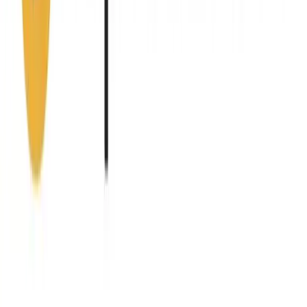
Vanliga frågor om
Suprabeam
Var kan jag köpa Suprabeam billigt?
Hos VVSOutlet hittar du 4+ Suprabeam-produkter till
outlet-priser. Vi är Sveriges största VVS-outlet med butik i
Sundbyberg, Stockholm och fri frakt på alla beställningar.
Vilka Suprabeam-produkter säljer VVSOutlet?
Vi har ett brett sortiment av Suprabeam inom VVS och
badrum. Alla produkter är nya och säljs till kraftigt
reducerade priser jämfört med ordinarie listpris.
Har VVSOutlet en fysisk butik för Suprabeam?
Ja! Besök vår butik på Prästgårdsgatan 10, 172 32
Sundbyberg (Stockholm). Öppettider: Måndag–Fredag
07:30–17:00. Telefon: 08-41400040.
Kvalitetsprodukter till bra priser.