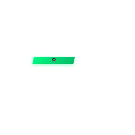
FIXAR
hubben
Guider & tips
OUTLET
Klubben
Vanliga frågor
Medlemserbjudanden
Få svar på allt
Trygga betalningar
Snabb leverans med
Trustpilot