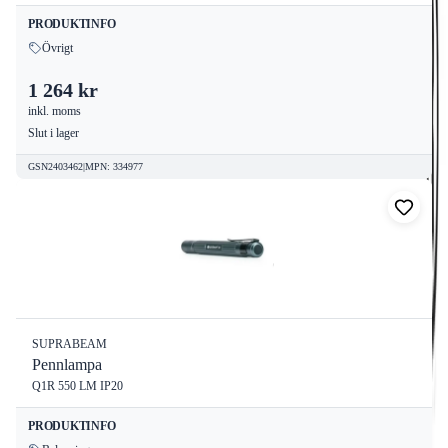
PRODUKTINFO
Övrigt
1 264 kr
inkl. moms
Slut i lager
GSN2403462
|
MPN
:
334977
SUPRABEAM
Pennlampa
Q1R 550 LM IP20
PRODUKTINFO