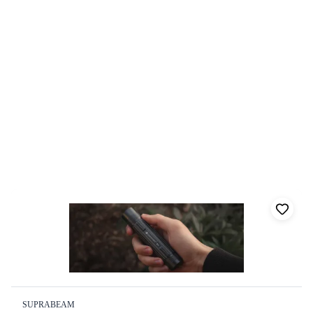
4
Produkter
Hem
/
Varumärken
/
Suprabeam
Filter
Visar
4
av
4
produkter
Sortera:
4
produkter
SUPRABEAM