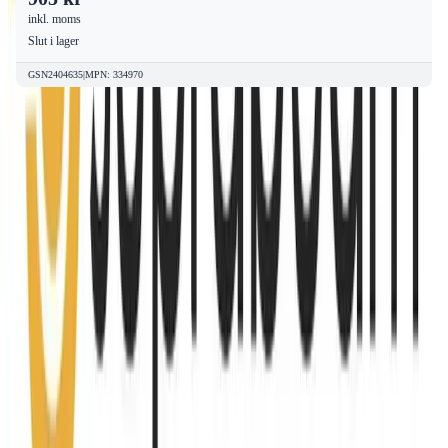
inkl. moms
Slut i lager
GSN2404635
|
MPN
:
334970
Sveriges största outlet för Suprabeam –
alltid Suprabeam REA
4
produkter till outletpriser – Besök vår butik i Sundbyberg,
Stockholm
Letar du efter Suprabeam till riktigt bra priser? VVSOutlet är
Sveriges största VVS-outlet med Suprabeam alltid på REA. Välj
bland 4 Suprabeam-produkter inom VVS och badrum – alla till
kraftigt reducerade outlet-priser. Besök vår fysiska butik i
Sundbyberg, Stockholm eller handla enkelt online med fri frakt.
Filtrera enkelt på kategori, dimension och storlek för att hitta
precis den
Suprabeam
-produkt du behöver till ditt projekt.