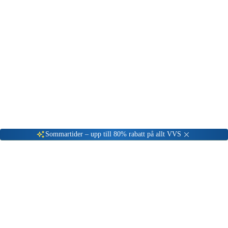
Gå till kundserviceportalen
Öppet vardagar 08:00 - 17:00
Meny
Nyinkommen
Fyndhörna
Privat
|
Företag
Sommartider – upp till 80% rabatt på allt VVS
Suprabeam
Suprabeam erbjuder högkvalitativ belysning och personlig
skyddsutrustning för VVS-professionella. Köp Suprabeam-
produkter till outletpriser på VVSOutlet.se.