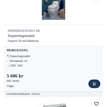
SWEDISH ECOLOGY AB
Separeringstoalett
Separera 30 med fläktmotor
PRODUKTINFO
Separeringstoalett
flermaterial, vit
230V 16W
5 686 kr
inkl. moms
I lager
GSN2409105DDS
|
RSK
:
7953162