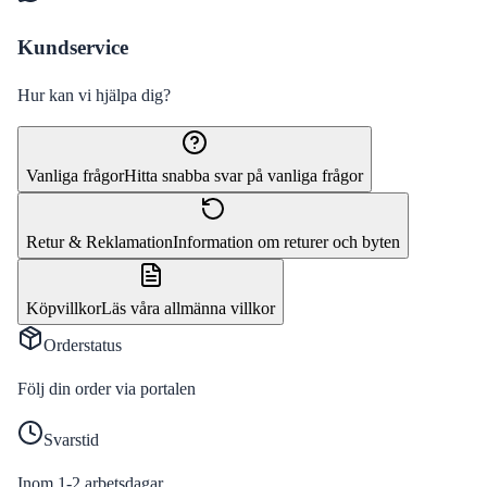
Kundservice
Hur kan vi hjälpa dig?
Vanliga frågor
Hitta snabba svar på vanliga frågor
Retur & Reklamation
Information om returer och byten
Köpvillkor
Läs våra allmänna villkor
Orderstatus
Följ din order via portalen
Svarstid
Inom 1-2 arbetsdagar