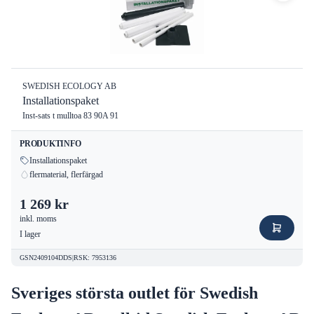
SWEDISH ECOLOGY AB
Installationspaket
Inst-sats t mulltoa 83 90A 91
PRODUKTINFO
Installationspaket
flermaterial, flerfärgad
1 269 kr
inkl. moms
I lager
GSN2409104DDS
|
RSK
:
7953136
Sveriges största outlet för Swedish