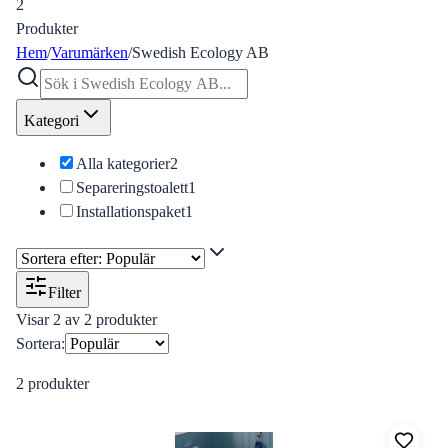
2
Produkter
Hem
/
Varumärken
/
Swedish Ecology AB
Kategori
Alla kategorier
2
Separeringstoalett
1
Installationspaket
1
Filter
Visar
2
av
2
produkter
Sortera:
2
produkter