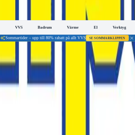
VVS
Badrum
Värme
El
Verktyg
Sommartider – upp till 80% rabatt på allt VVS
SE SOMMARKLIPPEN