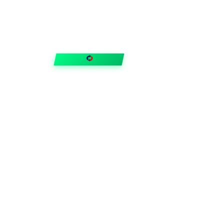
FIXAR
hubben
Guider & tips
OUTLET
Klubben
Vanliga frågor
Medlemserbjudanden
Få svar på allt
Trygga betalningar
Snabb leverans med
Trustpilot
©
2026
VVSOutlet
.
En del av
GSN Gruppen
. Alla rättigheter
förbehållna.