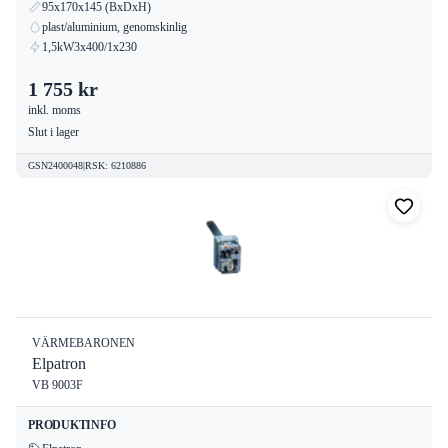
95x170x145 (BxDxH)
plast/aluminium, genomskinlig
1,5kW3x400/1x230
1 755 kr
inkl. moms
Slut i lager
GSN2400048
|
RSK
:
6210886
VÄRMEBARONEN
Elpatron
VB 9003F
PRODUKTINFO