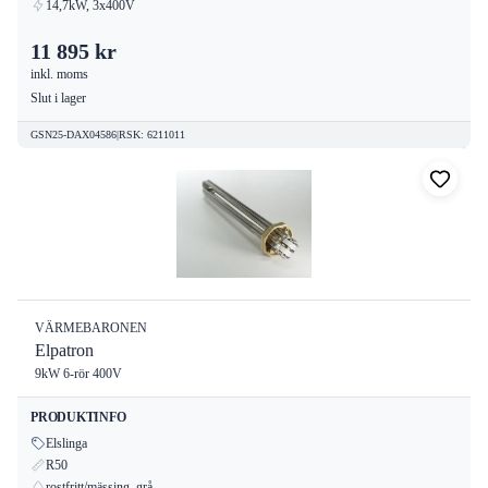
14,7kW, 3x400V
11 895 kr
inkl. moms
Slut i lager
GSN25-DAX04586
|
RSK
:
6211011
VÄRMEBARONEN
Elpatron
9kW 6-rör 400V
PRODUKTINFO
Elslinga
R50
rostfritt/mässing, grå