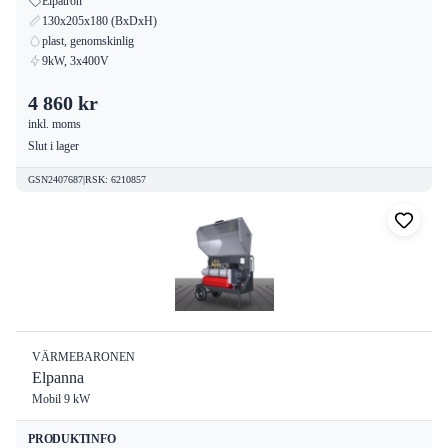
Elpatron
130x205x180 (BxDxH)
plast, genomskinlig
9kW, 3x400V
4 860 kr
inkl. moms
Slut i lager
GSN2407687
|
RSK
:
6210857
VÄRMEBARONEN
Elpanna
Mobil 9 kW
PRODUKTINFO