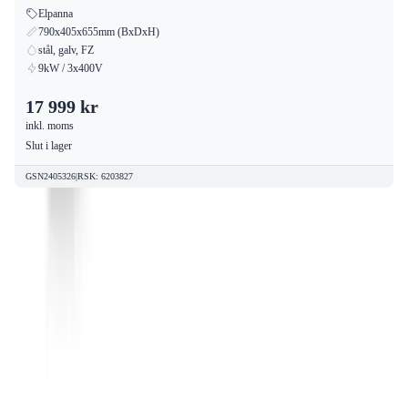
Elpanna
790x405x655mm (BxDxH)
stål, galv, FZ
9kW / 3x400V
17 999 kr
inkl. moms
Slut i lager
GSN2405326
|
RSK
:
6203827
Sveriges största outlet för
Värmebaronen – alltid Värmebaronen
REA
8
produkter till outletpriser – Besök vår butik i Sundbyberg,
Stockholm
Letar du efter Värmebaronen till riktigt bra priser? VVSOutlet är