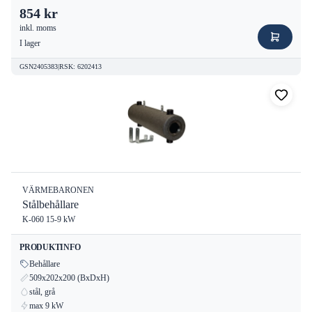
854 kr
inkl. moms
I lager
GSN2405383
|
RSK
:
6202413
VÄRMEBARONEN
Stålbehållare
K-060 15-9 kW
PRODUKTINFO
Behållare
509x202x200 (BxDxH)
stål, grå
max 9 kW