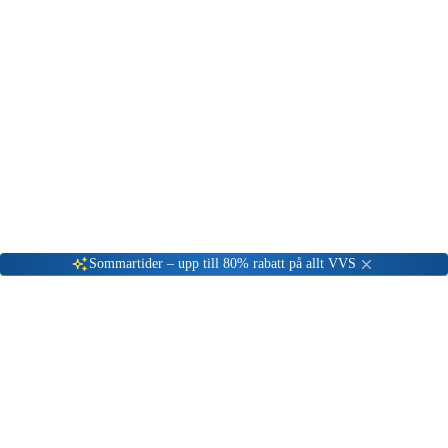
Gå till kundserviceportalen
Öppet vardagar 08:00 - 17:00
Meny
Nyinkommen
Fyndhörna
Privat
|
Företag
Sommartider – upp till 80% rabatt på allt VVS
Värmebaronen
Värmebaronen erbjuder högkvalitativa värmeprodukter för
bostäder och företag. Vi har ett brett sortiment av pannor,
värmekärl, cisterner och värmeutrustning till outletpriser.