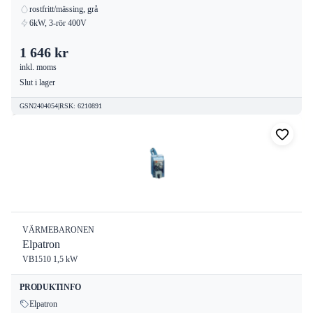
rostfritt/mässing, grå
6kW, 3-rör 400V
1 646 kr
inkl. moms
Slut i lager
GSN2404054
|
RSK
:
6210891
VÄRMEBARONEN
Elpatron
VB1510 1,5 kW
PRODUKTINFO
Elpatron