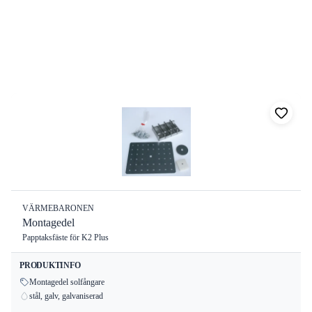
Filter
Visar
8
av
8
produkter
Sortera:
8
produkter
VÄRMEBARONEN
Montagedel
Papptaksfäste för K2 Plus
PRODUKTINFO
Montagedel solfångare
stål, galv, galvaniserad