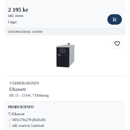
2 195 kr
inkl. moms
I lager
GSN2406135
|
RSK
:
6210934
VÄRMEBARONEN
Elkassett
EK-15 - 15 kW, 7 Effektsteg
PRODUKTINFO
Elkassett
585x176x279 (BxDxH)
stål, svart/vit, Lackerad