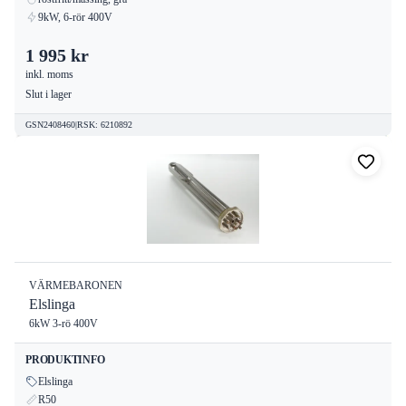
9kW, 6-rör 400V
1 995 kr
inkl. moms
Slut i lager
GSN2408460
|
RSK
:
6210892
VÄRMEBARONEN
Elslinga
6kW 3-rö 400V
PRODUKTINFO
Elslinga
R50