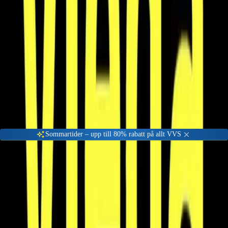
Gå till kundserviceportalen
Öppet vardagar 08:00 - 17:00
Meny
Nyinkommen
Fyndhörna
Privat
|
Företag
Sommartider – upp till 80% rabatt på allt VVS
Viega
Viega är en ledande tillverkare av högkvalitativa VVS-produkter.
Vi erbjuder Viega M-Press-system och avloppslösningar för
inomhusbruk till outletpriser på VVSOutlet.se.