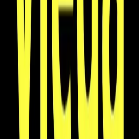
2
Produkter
Hem
/
Varumärken
/
Viega
Kategori
Alla kategorier
2
WC-böj
1
Axialkompensator
1
VVS Dimension
Filter
Visar
2
av
2
produkter
Sortera:
2
produkter