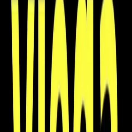
Kundservice
Hur kan vi hjälpa dig?
Vanliga frågor
Hitta snabba svar på vanliga frågor
Retur & Reklamation
Information om returer och byten
Köpvillkor
Läs våra allmänna villkor
Orderstatus
Följ din order via portalen
Svarstid
Inom 1-2 arbetsdagar