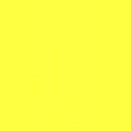
Allmänna villkor
Integritetspolicy
Cookiepolicy
Bli proffs