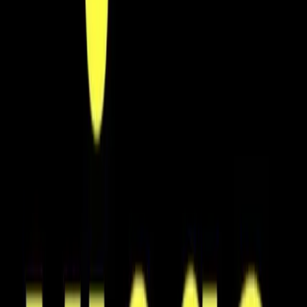
Grymma priser och fantastisk kvalitet!
”
för en månad sedan
N
Niklas
“
Handlade mitt lås på webben sent måndag kväll. Kunde boka in
hämtning dagen efter. Billigast på webben!
”
för 2 månader sedan
Se alla recensioner
Google Maps
Lämna en recension
Recensioner hämtas direkt från Google