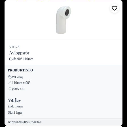
VIEGA
Avloppsrör
Q-lås 90° 110mm
PRODUKTINFO
WC-böj
110mm x 90°
plast, vit
74 kr
inkl. moms
Slut i lager
GSN2402924
|
RSK
:
7788650