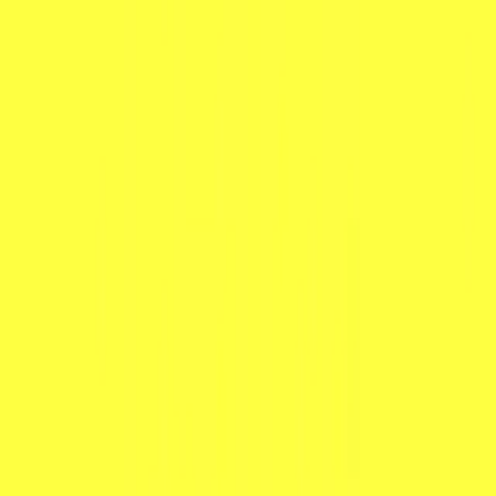
Handla
Alla kategorier
Alla varumärken
Nyinkommet
Fyndhörnan
Vår Butik
Kundservice
Vanliga frågor
Kontakta oss
Retur & Reklamation
Leveransinformation
Kunskapsdatabas
Information