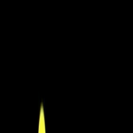
Lager i Sundbyberg
Sök
4.8