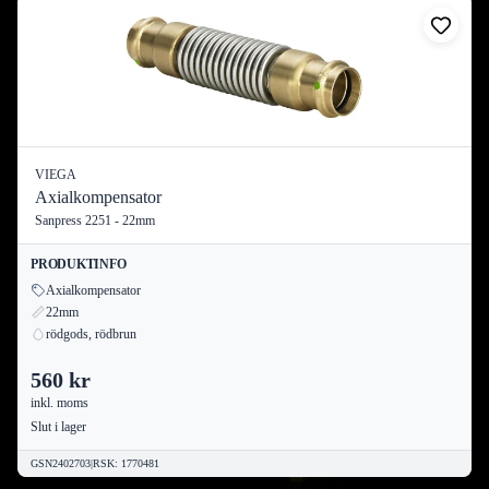
VIEGA
Axialkompensator
Sanpress 2251 - 22mm
PRODUKTINFO
Axialkompensator
22mm
rödgods, rödbrun
560 kr
inkl. moms
Slut i lager
GSN2402703
|
RSK
:
1770481