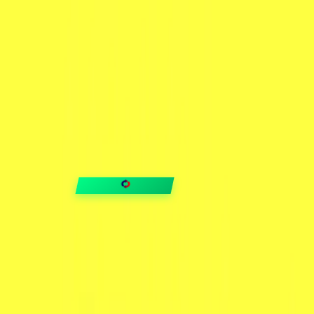
FIXAR
hubben
Guider & tips
OUTLET
Klubben
Vanliga frågor
Medlemserbjudanden
Få svar på allt
Trygga betalningar
Snabb leverans med