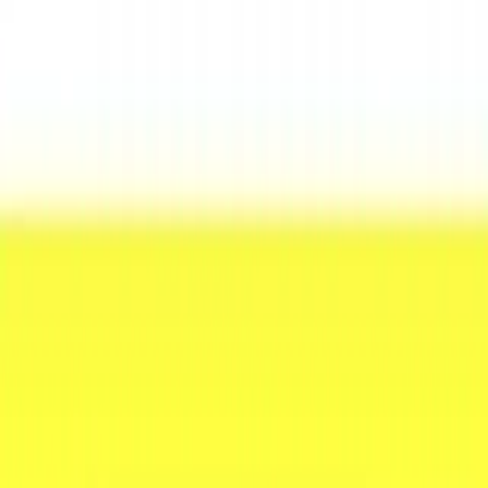
Alla
Viega
-produkter säljs till kraftigt reducerade outlet-priser
med fri frakt.
Besök vår butik i Sundbyberg, Stockholm eller
handla enkelt online.
Vanliga frågor om
Viega
Var kan jag köpa Viega billigt?
Hos VVSOutlet hittar du 2+ Viega-produkter till outlet-
priser. Vi är Sveriges största VVS-outlet med butik i
Sundbyberg, Stockholm och fri frakt på alla beställningar.
Vilka Viega-produkter säljer VVSOutlet?
Vi har ett brett sortiment av Viega inom WC-böj,
Axialkompensator. Alla produkter är nya och säljs till
kraftigt reducerade priser jämfört med ordinarie listpris.
Har VVSOutlet en fysisk butik för Viega?
Ja! Besök vår butik på Prästgårdsgatan 10, 172 32
Sundbyberg (Stockholm). Öppettider: Måndag–Fredag
07:30–17:00. Telefon: 08-41400040.