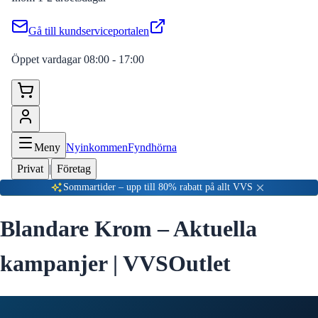
Gå till kundserviceportalen
Öppet vardagar 08:00 - 17:00
Meny
Nyinkommen
Fyndhörna
Privat
|
Företag
Sommartider – upp till 80% rabatt på allt VVS
Blandare Krom
– Aktuella
kampanjer |
VVSOutlet