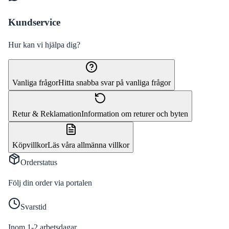
Kundservice
Hur kan vi hjälpa dig?
Vanliga frågor
Hitta snabba svar på vanliga frågor
Retur & Reklamation
Information om returer och byten
Köpvillkor
Läs våra allmänna villkor
Orderstatus
Följ din order via portalen
Svarstid
Inom 1-2 arbetsdagar