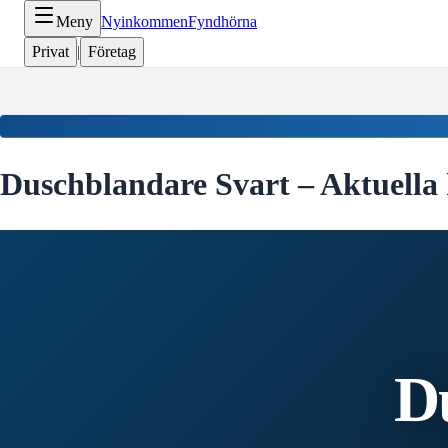
Meny
Nyinkommen
Fyndhörna
Privat
|
Företag
Duschblandare Svart
– Aktuella
D