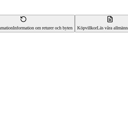
amation
Information om returer och byten
Köpvillkor
Läs våra allmänna