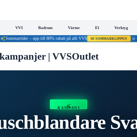
VVS
Badrum
Värme
El
Verktyg
Sommartider – upp till 80% rabatt på allt VVS
SE SOMMARKLIPPEN
 kampanjer |
VVSOutlet
KAMPANJ
uschblandare Sva