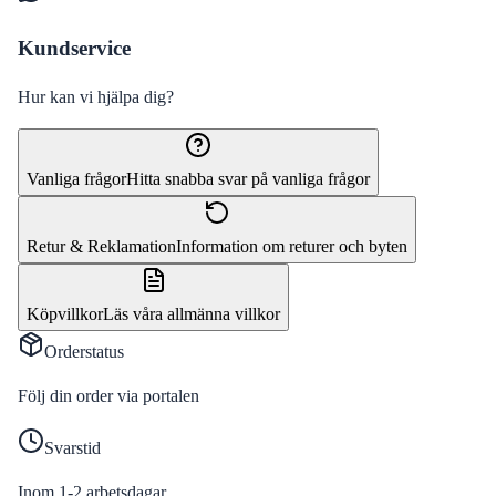
Kundservice
Hur kan vi hjälpa dig?
Vanliga frågor
Hitta snabba svar på vanliga frågor
Retur & Reklamation
Information om returer och byten
Köpvillkor
Läs våra allmänna villkor
Orderstatus
Följ din order via portalen
Svarstid
Inom 1-2 arbetsdagar