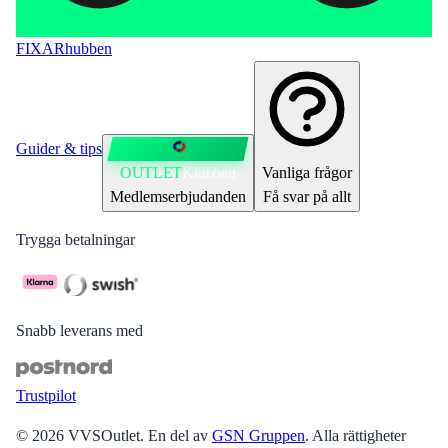
FIXAR
hubben
Guider & tips
OUTLET
Klubben
Vanliga frågor
Medlemserbjudanden
Få svar på allt
Trygga betalningar
Snabb leverans med
Trustpilot
©
2026
VVSOutlet
.
En del av
GSN Gruppen
. Alla rättigheter