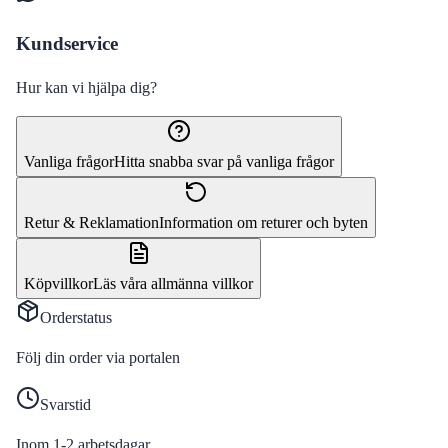
Kundservice
Hur kan vi hjälpa dig?
Vanliga frågor
Hitta snabba svar på vanliga frågor
Retur & Reklamation
Information om returer och byten
Köpvillkor
Läs våra allmänna villkor
Orderstatus
Följ din order via portalen
Svarstid
Inom 1-2 arbetsdagar