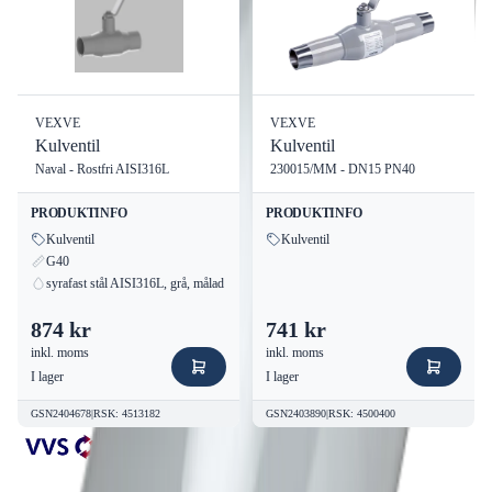
VEXVE
VEXVE
Kulventil
Kulventil
Naval - Rostfri AISI316L
230015/MM - DN15 PN40
PRODUKTINFO
PRODUKTINFO
Kulventil
Kulventil
G40
syrafast stål AISI316L, grå, målad
874 kr
741 kr
inkl. moms
inkl. moms
I lager
I lager
GSN2404678
|
RSK
:
4513182
GSN2403890
|
RSK
:
4500400