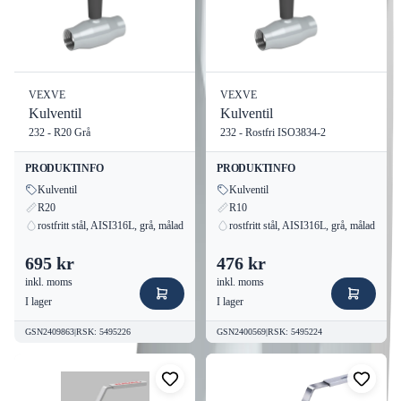
VEXVE
VEXVE
Kulventil
Kulventil
232 - R20 Grå
232 - Rostfri ISO3834-2
PRODUKTINFO
PRODUKTINFO
Kulventil
Kulventil
R20
R10
rostfritt stål, AISI316L, grå, målad
rostfritt stål, AISI316L, grå, målad
695 kr
476 kr
inkl. moms
inkl. moms
I lager
I lager
GSN2409863
|
RSK
:
5495226
GSN2400569
|
RSK
:
5495224