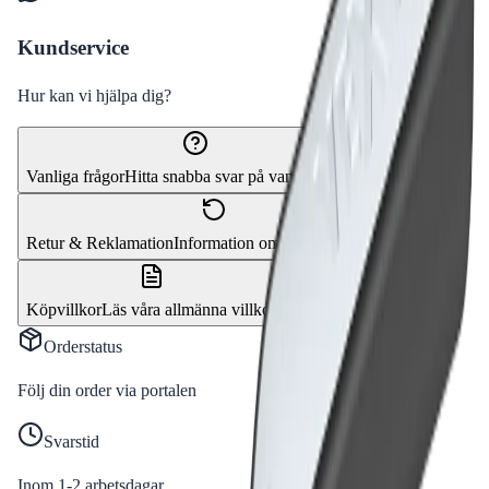
Kundservice
Hur kan vi hjälpa dig?
Vanliga frågor
Hitta snabba svar på vanliga frågor
Retur & Reklamation
Information om returer och byten
Köpvillkor
Läs våra allmänna villkor
Orderstatus
Följ din order via portalen
Svarstid
Inom 1-2 arbetsdagar