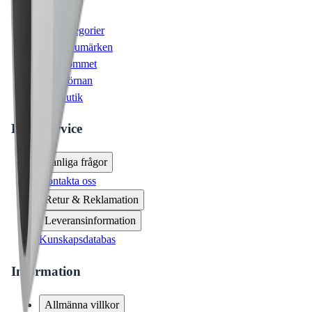
Alla kategorier
Alla varumärken
Nyinkommet
Fyndhörnan
Vår Butik
Kundservice
Vanliga frågor
Kontakta oss
Retur & Reklamation
Leveransinformation
Kunskapsdatabas
Information
Allmänna villkor