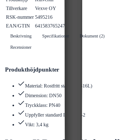
Tillverkare
Vexve OY
RSK-nummer
5495216
EAN/GTIN
6415837652478
Beskrivning
Specifikationer
Dokument (
2
)
Recensioner
Produkthöjdpunkter
Material: Rostfritt stål (AISI316L)
Dimension: DN50
Tryckklass: PN40
Uppfyller standard ISO3834-2
Vikt: 3,4 kg