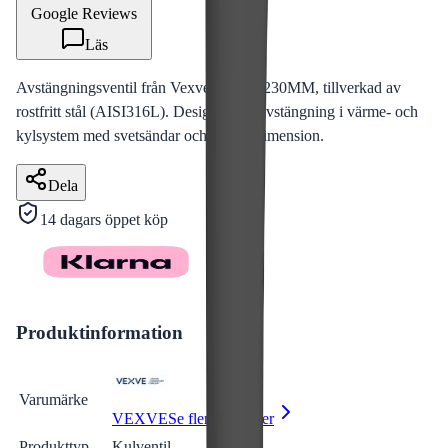
Google Reviews
Läs
Avstängningsventil från Vexve i serien 230MM, tillverkad av
rostfritt stål (AISI316L). Designad för avstängning i värme- och
kylsystem med svetsändar och DN50 dimension.
Dela
14 dagars öppet köp
Produktinformation
Varumärke
VEXVE
Se fler produkter
Produkttyp
Kulventil