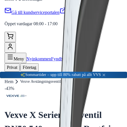
Gå till kundserviceportalen
Öppet vardagar 08:00 - 17:00
Meny
Nyinkommen
Fyndhörna
Privat
|
Företag
Sommartider – upp till 80% rabatt på allt VVS
Hem
Vexve Avstängningsventil
-
43
%
Vexve X Serien Kulventil