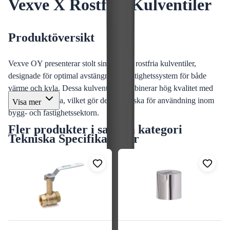
Vexve X Rostfria Kulventiler
Produktöversikt
Vexve OY presenterar stolt sin serie av rostfria kulventiler,
designade för optimal avstängning i fastighetssystem för både
värme och kyla. Dessa kulventiler kombinerar hög kvalitet med
pålitlig prestanda, vilket gör dem idealiska för användning inom
Visa mer
bygg- och fastighetssektorn.
Fler produkter i samma kategori
Tekniska Specifikationer
Modell:
Vexve X serien
Typ:
Avstängningsventil
Dimension:
54,0 mm (DN50)
Material:
Rostfritt stål, AISI316L
Funktion:
Avstängning
Design:
Med svetsändar