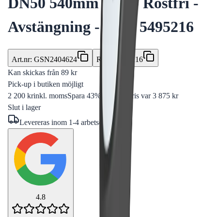
DN50 540mm PN40 Rostfri -
Avstängning - RSK 5495216
Art.nr
:
GSN2404624
RSK
:
5495216
Kan skickas från
89
kr
Pick-up i butiken möjligt
2 200 kr
inkl. moms
Spara
43
%
Tidigare pris var
3 875 kr
Slut i lager
Levereras inom
1-4 arbetsdagar
4.8