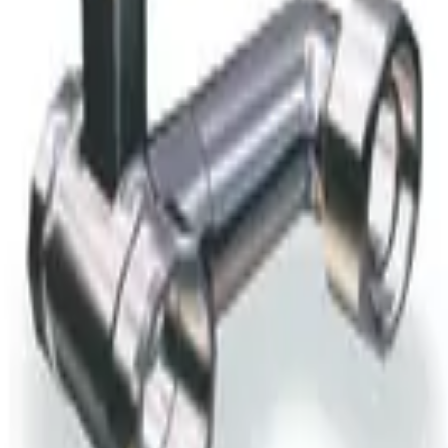
amation
Information om returer och byten
Köpvillkor
Läs våra allmänna