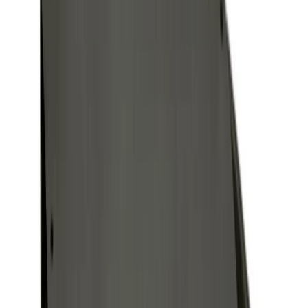
Grymma priser och fantastisk kvalitet!
”
för en månad sedan
N
Niklas
“
Handlade mitt lås på webben sent måndag kväll. Kunde boka in
hämtning dagen efter. Billigast på webben!
”
för 2 månader sedan
Se alla recensioner
Google Maps
Lämna en recension
Recensioner hämtas direkt från Google