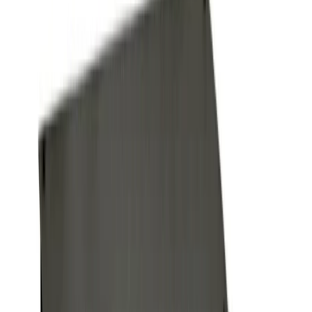
4.8
Google Reviews
P
Pawel G.
“
Har handlat flera saker vid olika tillfällen. Alltid lika nöjd.