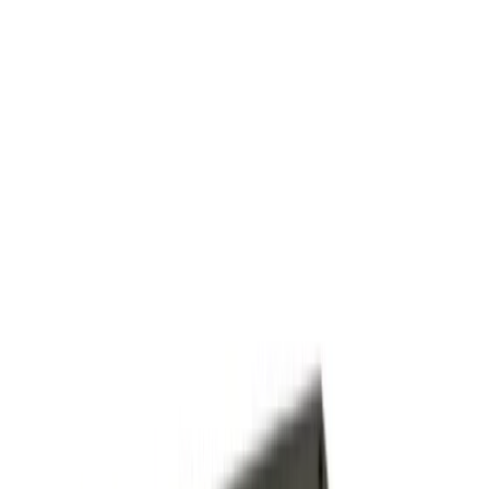
Lager i Sundbyberg
Sök
4.8