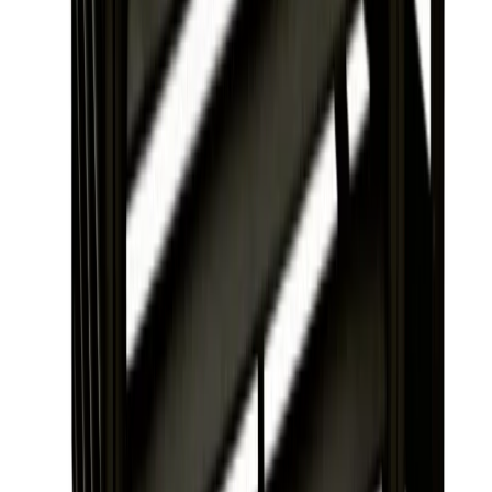
tak som monteras i efterhand, samt distanser för att skapa
utrymme för anslutande rör. Ena gaveln har en servicedörr för
enkel åtkomst.
Om produkten
Vad kostar Altech Värmepumpshus hos
VVSOutlet?
Outletpriset är 3195 SEK, ordinarie pris 4010 SEK, vilket ger en
rabatt på 20%. Produkten är i nyskick och skyddar värmepumpen
mot snö, regn, löv och smuts.
Kvalitetsprodukter till bra priser.