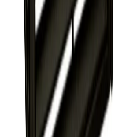
Handla
Alla kategorier
Alla varumärken
Nyinkommet
Fyndhörnan
Vår Butik
Kundservice