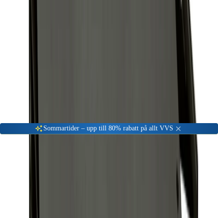
Gå till kundserviceportalen
Öppet vardagar 08:00 - 17:00
Meny
Nyinkommen
Fyndhörna
Privat
|
Företag
Sommartider – upp till 80% rabatt på allt VVS
Hem
Värme & Kyla
Uppvärmning
Värmepumpar och luftkonditionering
Tillbehör och reservdelar
Värmepumpsskydd Altech Svart
Tillbehör och reservdelar