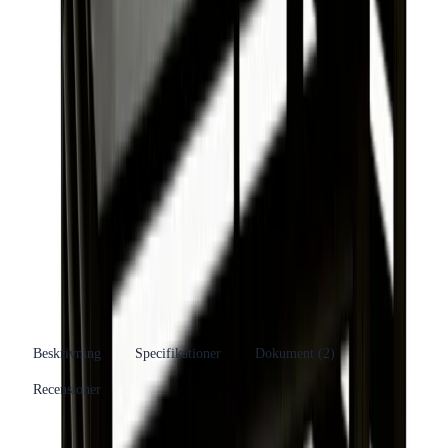
Produktinformation
Varumärke
Altech
Se fler produkter
Produkttyp
Värmepumpsskydd
Kategori
Tillbehör och reservdelar
Se fler produkter
Tillverkare
Dahl Sverige AB
RSK-nummer
6259005
EAN/GTIN
7332508113863
Beskrivning
Specifikationer
Dokument (
2
)
Recensioner