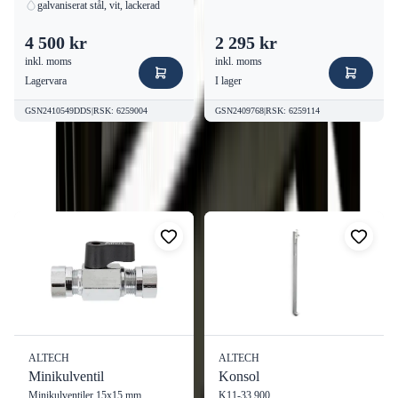
galvaniserat stål, vit, lackerad
4 500 kr
2 295 kr
inkl. moms
inkl. moms
Lagervara
I lager
GSN2410549DDS
|
RSK
:
6259004
GSN2409768
|
RSK
:
6259114
Fler produkter från
Altech
Visa alla
ALTECH
ALTECH
Minikulventil
Konsol
Minikulventiler 15x15 mm
K11-33 900