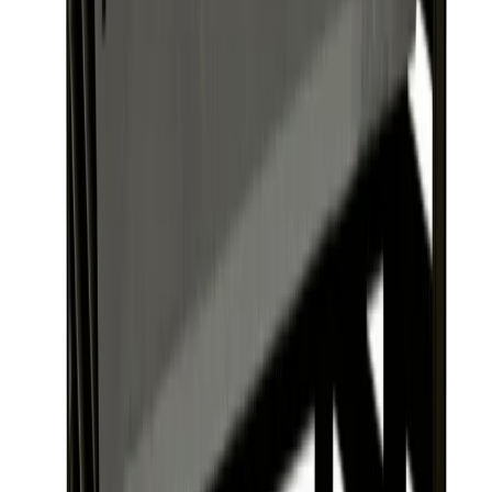
4.8
Google Reviews
Läs
Värmepumpsskydd från Altech som skyddar värmepumpen mot
snö, regn och smuts. Passar de flesta utedelar och underlättar
rengöring och skötsel.
Lägg i varukorg
Dela
14 dagars öppet köp