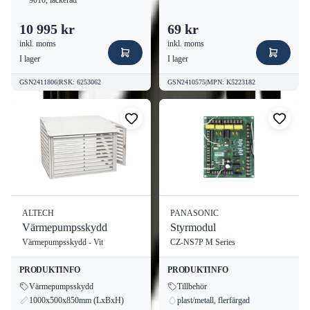
10 995 kr
69 kr
inkl. moms
inkl. moms
I lager
I lager
GSN2411806
|
RSK
:
6253062
GSN2410575
|
MPN
:
K5223182
ALTECH
PANASONIC
Värmepumpsskydd
Styrmodul
Värmepumpsskydd - Vit
CZ-NS7P M Series
PRODUKTINFO
PRODUKTINFO
Värmepumpsskydd
Tillbehör
1000x500x850mm (LxBxH)
plast/metall, flerfärgad