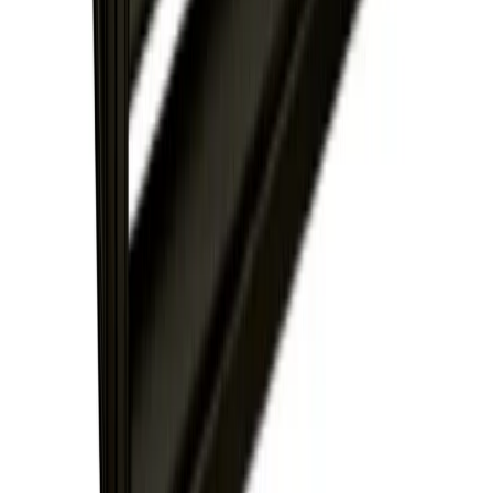
Vanliga frågor
Kontakta oss
Retur & Reklamation
Leveransinformation
Kunskapsdatabas
Information
Allmänna villkor
Integritetspolicy
Cookiepolicy
Bli proffs