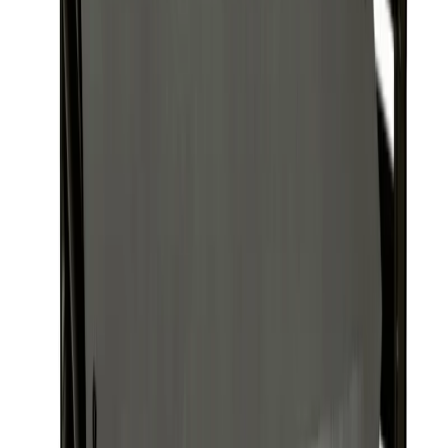
Altech Värmepumpshus Svart
Värmepumpsskydd RSK
6259005
Art.nr
:
GSN2410548DDS
RSK
:
6259005
Kan skickas från
599
kr
Pick-up i butiken möjligt
4 010 kr
inkl. moms
Lagervara
Levereras inom
1-4 arbetsdagar