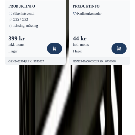
PRODUKTINFO
PRODUKTINFO
Säkerhetsventil
Radiatorkonsoler
G25 / G32
mässing, mässing
399 kr
44 kr
inkl. moms
inkl. moms
I lager
I lager
GSN2402994
|
RSK
:
5532027
GSN25-DAX00302
|
RSK
:
6736938
Vanliga frågor om
Altech
Värmepumpshus Svart
Värmepumpsskydd RSK 6259005
Vanliga frågor
om Altech
Värmepumpshus Svart