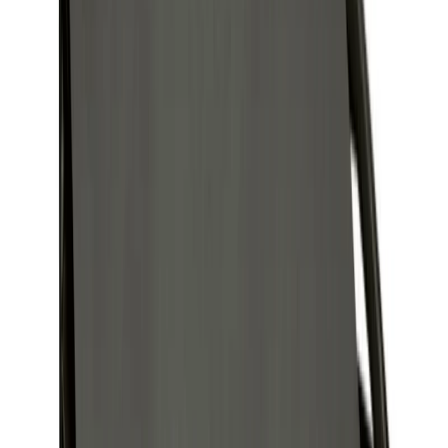
Kundservice
Hur kan vi hjälpa dig?
Vanliga frågor
Hitta snabba svar på vanliga frågor
Retur & Reklamation
Information om returer och byten
Köpvillkor
Läs våra allmänna villkor
Orderstatus
Följ din order via portalen
Svarstid
Inom 1-2 arbetsdagar