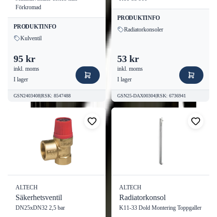
Förkromad
PRODUKTINFO
PRODUKTINFO
Radiatorkonsoler
Kulventil
95 kr
53 kr
inkl. moms
inkl. moms
I lager
I lager
GSN2403408
|
RSK
:
8547488
GSN25-DAX00304
|
RSK
:
6736941
ALTECH
ALTECH
Säkerhetsventil
Radiatorkonsol
DN25xDN32 2,5 bar
K11-33 Dold Montering Toppgaller