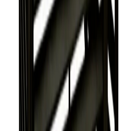
Värmepumpsskydd RSK 6259005
Hitta svar på de vanligaste frågorna om denna produkt
Om produkten
Vilka mått har Altech Värmepumpshus Svart?
Altech Värmepumpshus har måtten 1000x500x850mm (LxBxH).
Förpackningsmåtten är 105×87×13 cm. Värmepumpsskyddet
väger 25 kg och passar de flesta utedelar.
Om produkten
Vilket material är Altech Värmepumpshus
tillverkat av?
Värmepumpshuset är tillverkat av galvaniserat stål med svart
lackerad yta. Detta ger ett hållbart skydd mot väder och vind samt
en snygg finish som passar de flesta utomhusmiljöer.
Om produkten
Vad ingår vid köp av Altech Värmepumpsskydd
RSK 6259005?
I leveransen ingår förmonterad stomme och gavlar som viks ut,