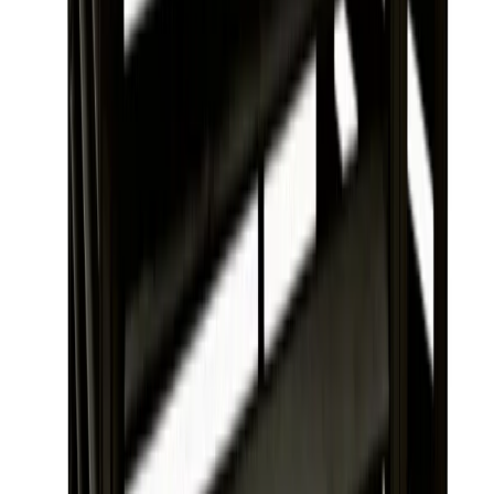
Produkthöjdpunkter
Skyddar mot snö, regn och smuts
Passar de flesta utedelar
Lackerad yta för ökad hållbarhet
Inkluderar servicedörr för enkel åtkomst
Levereras med förmonterad stomme och gavlar
Altech Värmepumpshus Svart
Värmepumpsskydd från Altech, utformat för att skydda
värmepumpen mot snö, regn, löv och smuts. Detta skydd är
lämpligt för både professionella och privatpersoner som vill
underlätta skötseln av sin värmepump.
Egenskaper
Visa mer