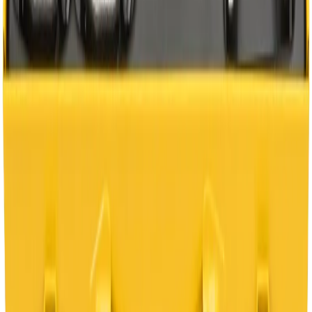
Kundservice
Vanliga frågor
Kontakta oss
Retur & Reklamation
Leveransinformation
Kunskapsdatabas
Information
Allmänna villkor
Integritetspolicy
Cookiepolicy
Bli proffs