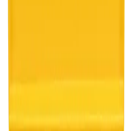
Produkthöjdpunkter
Material: specialstål
Färg: metall
Dimension: M 15 + 18 + 22 S Z8
Design: M
Packad i plåtlåda
REMS Pressringsats Radialpress
Pressringsats från REMS i serien Radialpress, designad för
användning med pressfog typ M. Produkten är avsedd för både
professionella och privatpersoner som behöver en pålitlig lösning
för pressfogning.
Egenskaper
Visa mer