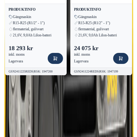
PRODUKTINFO
PRODUKTINFO
Gängmaskin
Gängmaskin
R15-R25 (R1/2" - 1")
R15-R25 (R1/2" - 1")
flermaterial, gul/svart
flermaterial, gul/svart
21,6V, 9,0Ah LiIon-batteri
21,6V, 9,0Ah LiIon-batteri
18 293 kr
24 075 kr
inkl. moms
inkl. moms
Lagervara
Lagervara
GSN2411225REDS
|
RSK
:
1947200
GSN2411224REDS
|
RSK
:
1947199
Kvalitetsprodukter till bra priser.