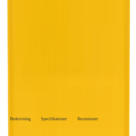
Produktinformation
Varumärke
REMS
Se fler produkter
Produkttyp
Pressringsats
Övriga Pressbackar och Presslingor
Se fler
Kategori
produkter
Tillverkare
Rems Scandinavia A/S
RSK-
3878064
nummer
EAN/GTIN
4039976328920
Beskrivning
Specifikationer
Recensioner