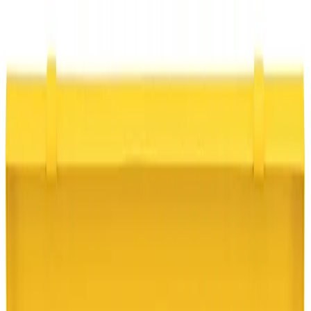
Lager i Sundbyberg
Sök
4.8