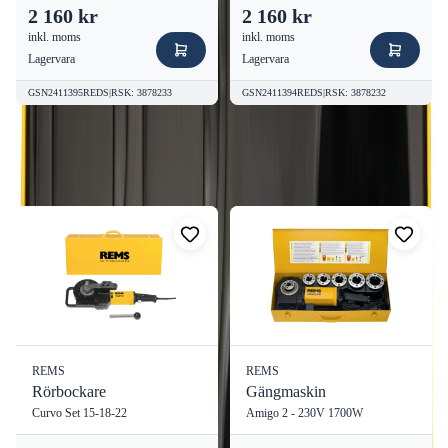
2 160 kr
2 160 kr
inkl. moms
inkl. moms
Lagervara
Lagervara
GSN2411395REDS
|
RSK
:
3878233
GSN2411394REDS
|
RSK
:
3878232
Fler produkter från
REMS
Visa alla
REMS
REMS
Rörbockare
Gängmaskin
Curvo Set 15-18-22
Amigo 2 - 230V 1700W