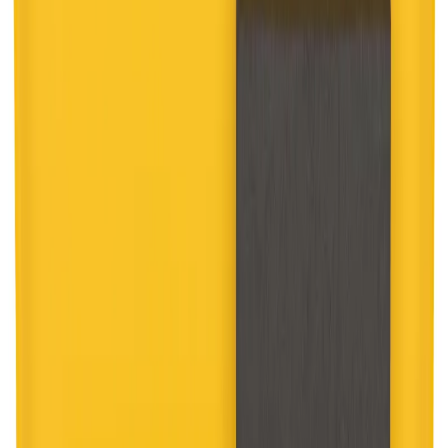
Kundservice
Hur kan vi hjälpa dig?
Vanliga frågor
Hitta snabba svar på vanliga frågor
Retur & Reklamation
Information om returer och byten
Köpvillkor
Läs våra allmänna villkor
Orderstatus
Följ din order via portalen
Svarstid
Inom 1-2 arbetsdagar