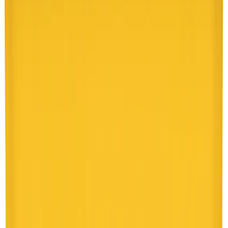
4.8
Google Reviews
P
Pawel G.
“
Har handlat flera saker vid olika tillfällen. Alltid lika nöjd.