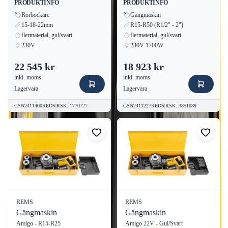
PRODUKTINFO
PRODUKTINFO
Rörbockare
Gängmaskin
15-18-22mm
R15-R50 (R1/2" - 2")
flermaterial, gul/svart
flermaterial, gul/svart
230V
230V 1700W
22 545 kr
18 923 kr
inkl. moms
inkl. moms
Lagervara
Lagervara
GSN2411400REDS
|
RSK
:
1770727
GSN2411227REDS
|
RSK
:
3851089
REMS
REMS
Gängmaskin
Gängmaskin
Amigo - R15-R25
Amigo 22V - Gul/Svart