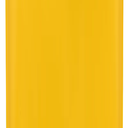
REMS Pressringsats
Radialpress M 15 + 18 + 22 S
RSK 3878064
Art.nr
:
GSN2411312REDS
RSK
:
3878064
Pick-up i butiken möjligt
7 245 kr
inkl. moms
Spara
26
%
Tidigare pris var
9 725 kr
Lagervara
Levereras inom
1-4 arbetsdagar