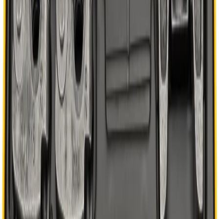
Handla
Alla kategorier
Alla varumärken
Nyinkommet
Fyndhörnan
Vår Butik