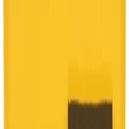
Grymma priser och fantastisk kvalitet!
”
för en månad sedan
N
Niklas
“
Handlade mitt lås på webben sent måndag kväll. Kunde boka in
hämtning dagen efter. Billigast på webben!
”
för 2 månader sedan
Se alla recensioner
Google Maps
Lämna en recension
Recensioner hämtas direkt från Google