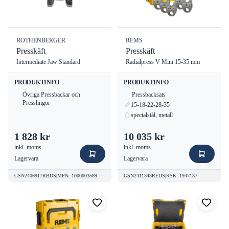
ROTHENBERGER
REMS
Presskäft
Presskäft
Intermediate Jaw Standard
Radialpress V Mini 15-35 mm
PRODUKTINFO
PRODUKTINFO
Övriga Pressbackar och
Pressbacksats
Presslingor
15-18-22-28-35
specialstål, metall
1 828 kr
10 035 kr
inkl. moms
inkl. moms
Lagervara
Lagervara
GSN2406917RBDS
|
MPN
:
1000003589
GSN2411343REDS
|
RSK
:
1947137