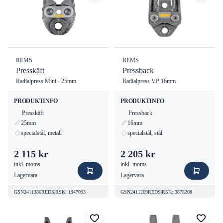
REMS
REMS
Presskäft
Pressback
Radialpress Mini - 25mm
Radialpress VP 16mm
PRODUKTINFO
PRODUKTINFO
Presskäft
Pressback
25mm
16mm
specialstål, metall
specialstål, stål
2 115 kr
2 205 kr
inkl. moms
inkl. moms
Lagervara
Lagervara
GSN2411386REDS
|
RSK
:
1947093
GSN2411269REDS
|
RSK
:
3878208