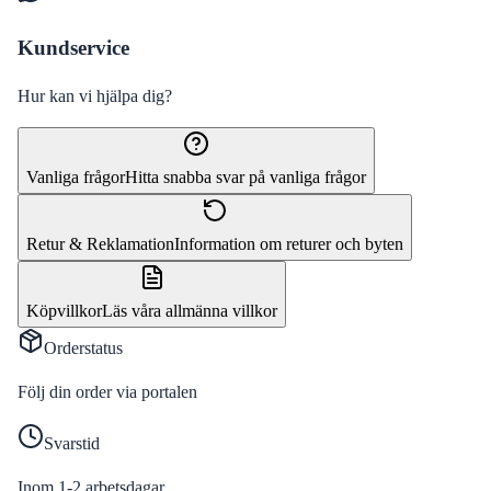
Kundservice
Hur kan vi hjälpa dig?
Vanliga frågor
Hitta snabba svar på vanliga frågor
Retur & Reklamation
Information om returer och byten
Köpvillkor
Läs våra allmänna villkor
Orderstatus
Följ din order via portalen
Svarstid
Inom 1-2 arbetsdagar