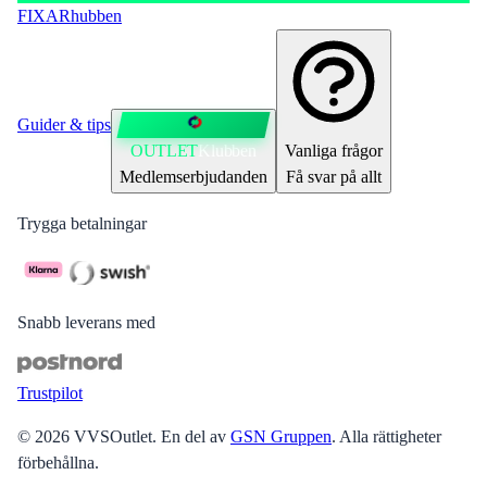
FIXAR
hubben
Guider & tips
OUTLET
Klubben
Vanliga frågor
Medlemserbjudanden
Få svar på allt
Trygga betalningar
Snabb leverans med
Trustpilot
©
2026
VVSOutlet
.
En del av
GSN Gruppen
. Alla rättigheter
förbehållna.