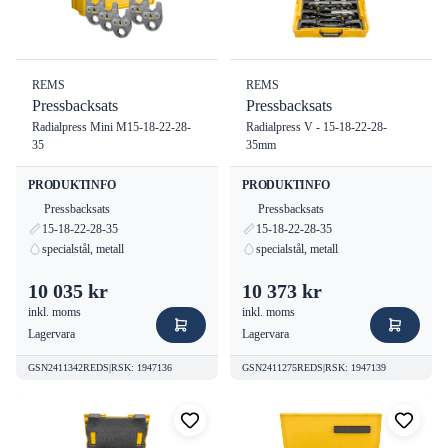
REMS
REMS
Pressbacksats
Pressbacksats
Radialpress Mini M15-18-22-28-
Radialpress V - 15-18-22-28-
35
35mm
PRODUKTINFO
PRODUKTINFO
Pressbacksats
Pressbacksats
15-18-22-28-35
15-18-22-28-35
specialstål, metall
specialstål, metall
10 035 kr
10 373 kr
inkl. moms
inkl. moms
Lagervara
Lagervara
GSN2411342REDS
|
RSK
:
1947136
GSN2411275REDS
|
RSK
:
1947139