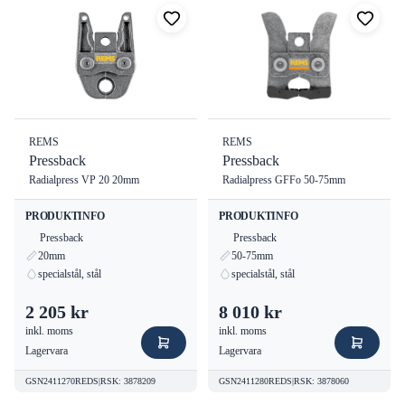
REMS
REMS
Pressback
Pressback
Radialpress VP 20 20mm
Radialpress GFFo 50-75mm
PRODUKTINFO
PRODUKTINFO
Pressback
Pressback
20mm
50-75mm
specialstål, stål
specialstål, stål
2 205 kr
8 010 kr
inkl. moms
inkl. moms
Lagervara
Lagervara
GSN2411270REDS
|
RSK
:
3878209
GSN2411280REDS
|
RSK
:
3878060