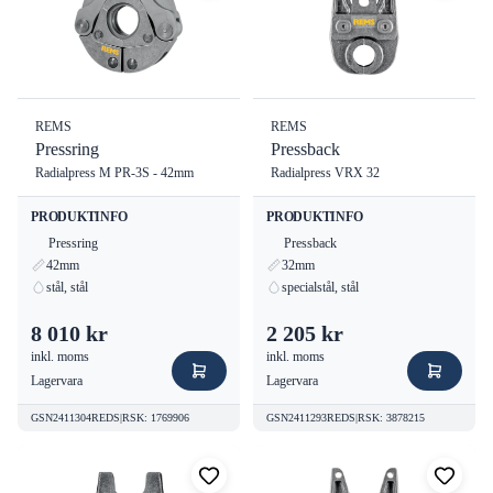
REMS
REMS
Pressring
Pressback
Radialpress M PR-3S - 42mm
Radialpress VRX 32
PRODUKTINFO
PRODUKTINFO
Pressring
Pressback
42mm
32mm
stål, stål
specialstål, stål
8 010 kr
2 205 kr
inkl. moms
inkl. moms
Lagervara
Lagervara
GSN2411304REDS
|
RSK
:
1769906
GSN2411293REDS
|
RSK
:
3878215