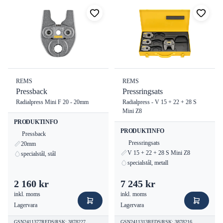
REMS
REMS
Pressback
Pressringsats
Radialpress Mini F 20 - 20mm
Radialpress - V 15 + 22 + 28 S
Mini Z8
PRODUKTINFO
PRODUKTINFO
Pressback
Pressringsats
20mm
V 15 + 22 + 28 S Mini Z8
specialstål, stål
specialstål, metall
2 160 kr
7 245 kr
inkl. moms
inkl. moms
Lagervara
Lagervara
GSN2411377REDS
|
RSK
:
3878227
GSN2411313REDS
|
RSK
:
3878216