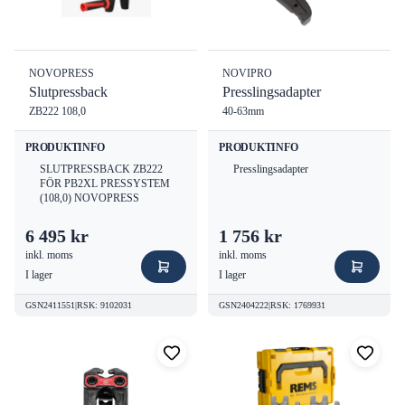
NOVOPRESS
NOVIPRO
Slutpressback
Presslingsadapter
ZB222 108,0
40-63mm
PRODUKTINFO
PRODUKTINFO
SLUTPRESSBACK ZB222
Presslingsadapter
FÖR PB2XL PRESSYSTEM
(108,0) NOVOPRESS
6 495 kr
1 756 kr
inkl. moms
inkl. moms
I lager
I lager
GSN2411551
|
RSK
:
9102031
GSN2404222
|
RSK
:
1769931