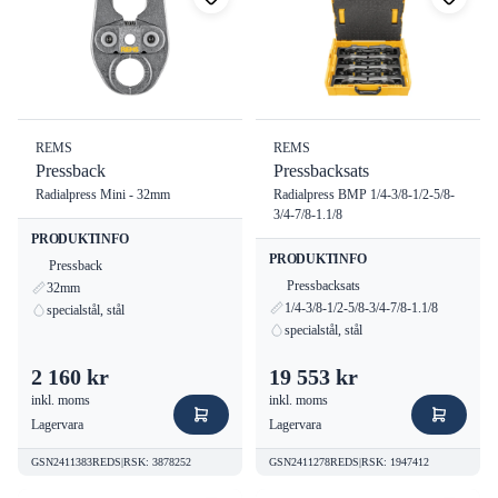
REMS
REMS
Pressback
Pressbacksats
Radialpress Mini - 32mm
Radialpress BMP 1/4-3/8-1/2-5/8-
3/4-7/8-1.1/8
PRODUKTINFO
PRODUKTINFO
Pressback
Pressbacksats
32mm
1/4-3/8-1/2-5/8-3/4-7/8-1.1/8
specialstål, stål
specialstål, stål
2 160 kr
19 553 kr
inkl. moms
inkl. moms
Lagervara
Lagervara
GSN2411383REDS
|
RSK
:
3878252
GSN2411278REDS
|
RSK
:
1947412