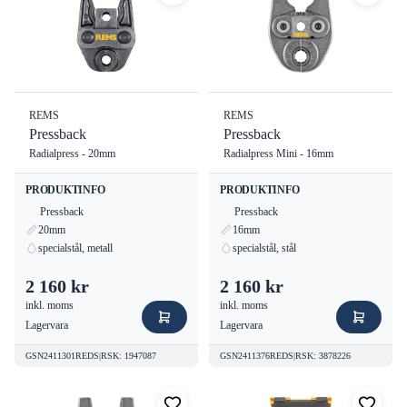
REMS
REMS
Pressback
Pressback
Radialpress - 20mm
Radialpress Mini - 16mm
PRODUKTINFO
PRODUKTINFO
Pressback
Pressback
20mm
16mm
specialstål, metall
specialstål, stål
2 160 kr
2 160 kr
inkl. moms
inkl. moms
Lagervara
Lagervara
GSN2411301REDS
|
RSK
:
1947087
GSN2411376REDS
|
RSK
:
3878226