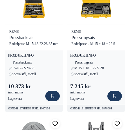
REMS
REMS
Pressbacksats
Pressringsats
Radialpress M 15-18-22-28-35 mm
Radialpress - M 15 + 18 + 22 S
PRODUKTINFO
PRODUKTINFO
Pressbacksats
Pressringsats
15-18-22-28-35
M 15 + 18 + 22 S Z8
specialstål, metall
specialstål, metall
10 373 kr
7 245 kr
inkl. moms
inkl. moms
Lagervara
Lagervara
GSN2411274REDS
|
RSK
:
1947138
GSN2411312REDS
|
RSK
:
3878064