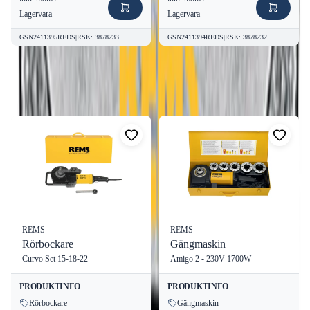
Lagervara
Lagervara
GSN2411395REDS
|
RSK
:
3878233
GSN2411394REDS
|
RSK
:
3878232
Fler produkter från
REMS
Visa alla
REMS
REMS
Rörbockare
Gängmaskin
Curvo Set 15-18-22
Amigo 2 - 230V 1700W
PRODUKTINFO
PRODUKTINFO
Rörbockare
Gängmaskin