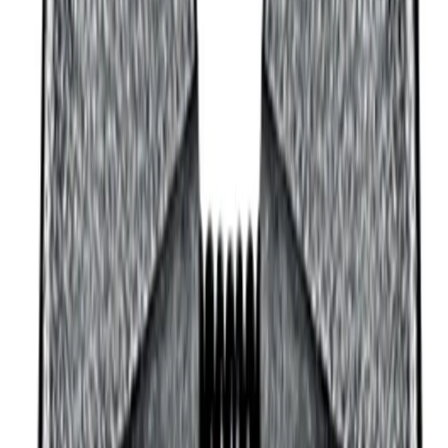
Google Reviews
Läs
Presskäft från REMS i serien Radialpress Mini, designad för
Uponor MLC Alu-pexrör. Tillverkad av specialstål med låg vikt
och kompakt konstruktion för effektiv pressning.
Lägg i varukorg
Dela
14 dagars öppet köp