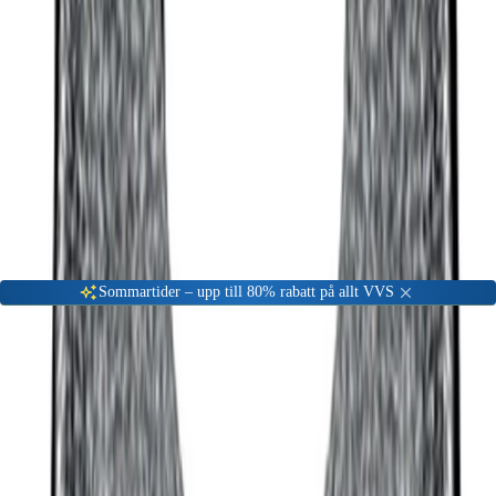
Gå till kundserviceportalen
Öppet vardagar 08:00 - 17:00
Meny
Nyinkommen
Fyndhörna
Privat
|
Företag
Sommartider – upp till 80% rabatt på allt VVS
Hem
VVS Verktyg
Pressbackar & Slingor
Övriga Pressbackar och Presslingor
Presskäft REMS Mini UP 25
-
18
%
Övriga Pressbackar och Presslingor