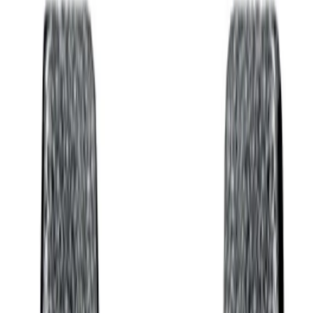
4.8
Google Reviews
P
Pawel G.
“
Har handlat flera saker vid olika tillfällen. Alltid lika nöjd.