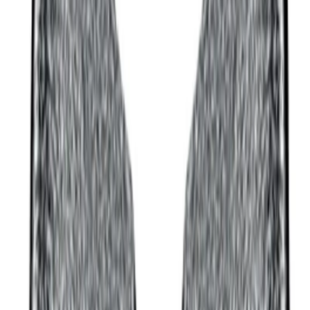
REMS Presskäft Mini UP 25
RSK 1947093
Art.nr
:
GSN2411386REDS
RSK
:
1947093
Kan skickas från
64
kr
Pick-up i butiken möjligt
2 115 kr
inkl. moms
Spara
18
%
Tidigare pris var
2 575 kr
Lagervara
Levereras inom
1-4 arbetsdagar
4.8