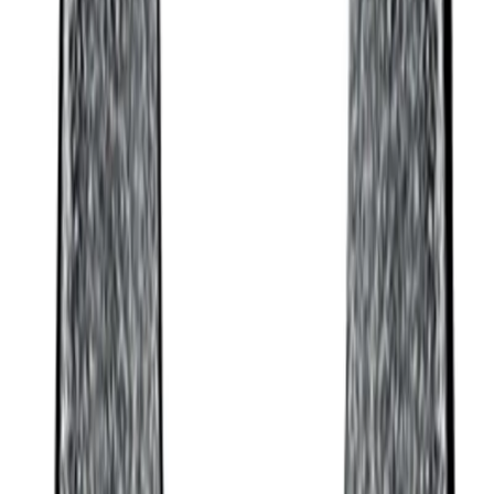
Kundservice
Hur kan vi hjälpa dig?
Vanliga frågor
Hitta snabba svar på vanliga frågor
Retur & Reklamation
Information om returer och byten
Köpvillkor
Läs våra allmänna villkor
Orderstatus
Följ din order via portalen
Svarstid
Inom 1-2 arbetsdagar