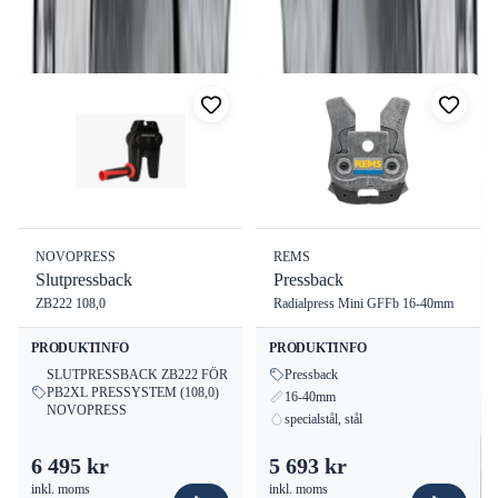
Fler produkter i samma kategori
Färg:
Metall
Dimension:
25 mm
Visa alla
Funktion:
Specifikt utformad för Uponor MLC Alu-pexrör
Användningsområde
Denna presskäft används i samband med REMS Mini-Press ACC
för att säkerställa en felfri och säker pressning av rörsystem.
NOVOPRESS
REMS
Slutpressback
Pressback
ZB222 108,0
Radialpress Mini GFFb 16-40mm
PRODUKTINFO
PRODUKTINFO
SLUTPRESSBACK ZB222 FÖR
Pressback
PB2XL PRESSYSTEM (108,0)
16-40mm
NOVOPRESS
specialstål, stål
6 495 kr
5 693 kr
inkl. moms
inkl. moms