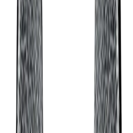
Grymma priser och fantastisk kvalitet!
”
för en månad sedan
N
Niklas
“
Handlade mitt lås på webben sent måndag kväll. Kunde boka in
hämtning dagen efter. Billigast på webben!
”
för 2 månader sedan
Se alla recensioner
Google Maps
Lämna en recension
Recensioner hämtas direkt från Google