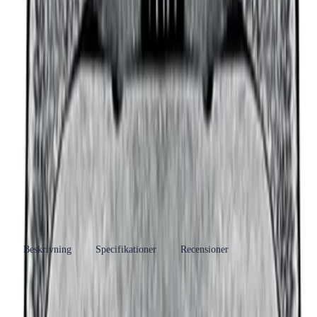
Produktinformation
Varumärke
REMS
Se fler produkter
Produkttyp
Presskäft
Övriga Pressbackar och Presslingor
Se fler
Kategori
produkter
Tillverkare
Rems Scandinavia A/S
RSK-
1947093
nummer
EAN/GTIN
4039976092692
Beskrivning
Specifikationer
Recensioner
Produkthöjdpunkter