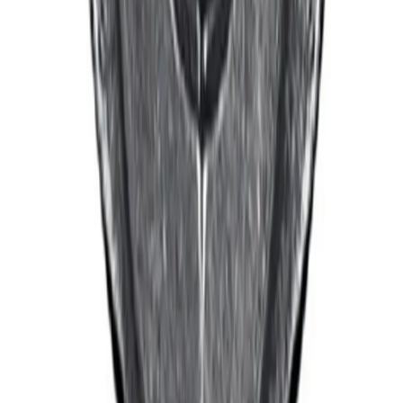
Kundservice
Vanliga frågor
Kontakta oss
Retur & Reklamation
Leveransinformation
Kunskapsdatabas
Information
Allmänna villkor
Integritetspolicy
Cookiepolicy
Bli proffs