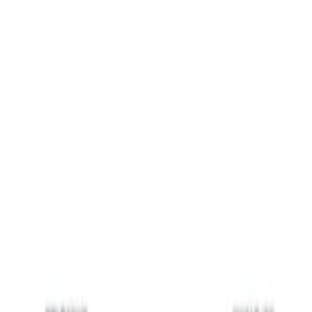
Lager i Sundbyberg
Sök
4.8