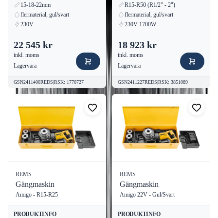
15-18-22mm
R15-R50 (R1/2" - 2")
flermaterial, gul/svart
flermaterial, gul/svart
230V
230V 1700W
22 545 kr
18 923 kr
inkl. moms
inkl. moms
Lagervara
Lagervara
GSN2411400REDS
|
RSK
:
1770727
GSN2411227REDS
|
RSK
:
3851089
REMS
REMS
Gängmaskin
Gängmaskin
Amigo - R15-R25
Amigo 22V - Gul/Svart
PRODUKTINFO
PRODUKTINFO