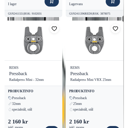
I lager
Lagervara
GSN2411551
|
RSK
:
9102031
GSN2411396REDS
|
RSK
:
3878075
REMS
REMS
Pressback
Pressback
Radialpress Mini - 32mm
Radialpress Mini VRX 25mm
PRODUKTINFO
PRODUKTINFO
Pressback
Pressback
32mm
25mm
specialstål, stål
specialstål, stål
2 160 kr
2 160 kr
inkl. moms
inkl. moms