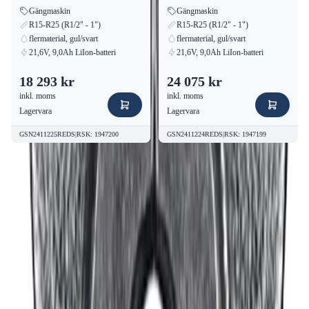
Gängmaskin
Gängmaskin
R15-R25 (R1/2" - 1")
R15-R25 (R1/2" - 1")
flermaterial, gul/svart
flermaterial, gul/svart
21,6V, 9,0Ah LiIon-batteri
21,6V, 9,0Ah LiIon-batteri
18 293 kr
24 075 kr
inkl. moms
inkl. moms
Lagervara
Lagervara
GSN2411225REDS
|
RSK
:
1947200
GSN2411224REDS
|
RSK
:
1947199
Kvalitetsprodukter till bra priser.