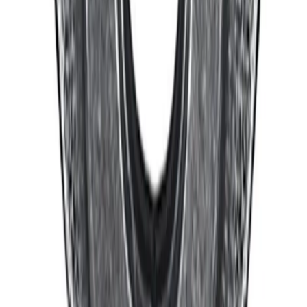
Handla
Alla kategorier
Alla varumärken
Nyinkommet
Fyndhörnan
Vår Butik