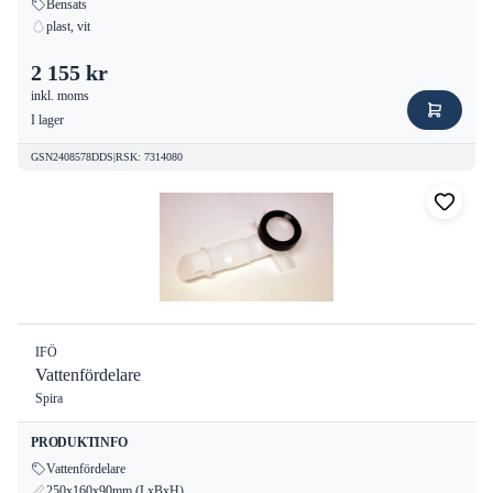
Bensats
plast, vit
2 155 kr
inkl. moms
I lager
GSN2408578DDS
|
RSK
:
7314080
IFÖ
Vattenfördelare
Spira
PRODUKTINFO
Vattenfördelare
250x160x90mm (LxBxH)