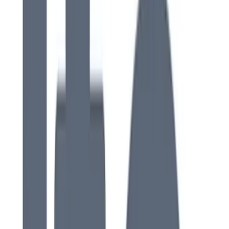
WC-anslutning
1
Möbelhandtag
1
Cisternfäste
1
Spolknappssats
1
Gummimanschett
1
Fästanordning
1
Flottörventil
1
Monteringsfäste
1
Badkarshalvfront
1
Gångjärnsbeslag
1
Tvättställspaket
1
Golv & draperilist
1
Avstängningsventil
1
Avstängningsventilhållare
1
Ifö 2322 Cera TS vitt 58x44 f
1
Ifö 65972-0010 Sockel WC 100mm
1
VVS Dimension