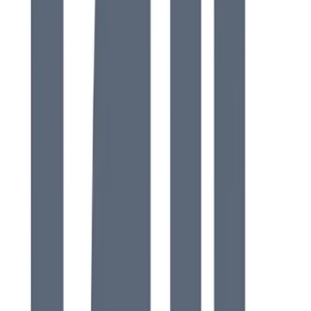
Hem
/
Varumärken
/
Ifö
Kategori
Alla kategorier
208
WC-stol
41
WC-sits
18
Tvättställ
16
Badkar
13
Kabinkar
7
Bensats
6
Framdel
5
Spegel
4
Möbelpaket
4
Underskåp
3
Duschvägg
3
Duschpelare
3
Innercistern
3