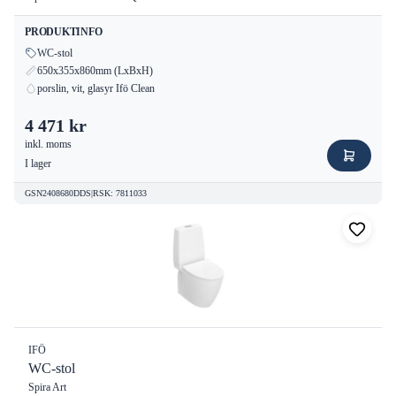
PRODUKTINFO
WC-stol
650x355x860mm (LxBxH)
porslin, vit, glasyr Ifö Clean
4 471 kr
inkl. moms
I lager
GSN2408680DDS
|
RSK
:
7811033
IFÖ
WC-stol
Spira Art