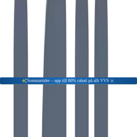
Gå till kundserviceportalen
Öppet vardagar 08:00 - 17:00
Meny
Nyinkommen
Fyndhörna
Privat
|
Företag
Sommartider – upp till 80% rabatt på allt VVS
Ifö
Utforska vårt sortiment av produkter från Ifö.
208
Produkter