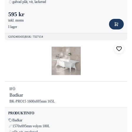
galvad plåt, vit, lackerad
595 kr
inkl. moms
I lager
GSN2405435
|
RSK
:
7327154
IFÖ
Badkar
BK-PRO15 1600x695mm 165L
PRODUKTINFO
Badkar
1570x695mm volym 180L