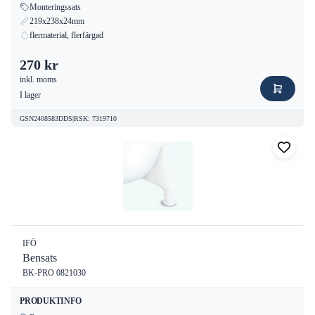
Monteringssats
219x238x24mm
flermaterial, flerfärgad
270 kr
inkl. moms
I lager
GSN2408583DDS
|
RSK
:
7319710
IFÖ
Bensats
BK-PRO 0821030
PRODUKTINFO