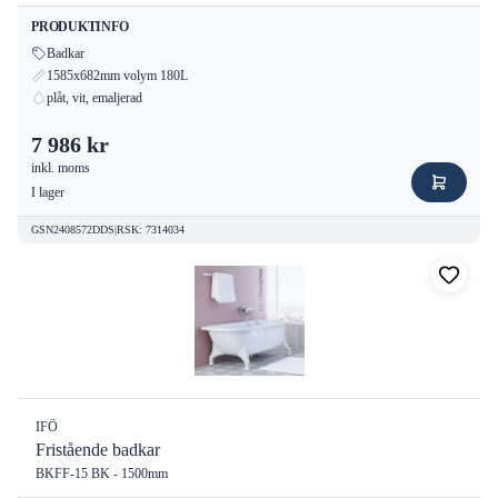
PRODUKTINFO
Badkar
1585x682mm volym 180L
plåt, vit, emaljerad
7 986 kr
inkl. moms
I lager
GSN2408572DDS
|
RSK
:
7314034
IFÖ
Fristående badkar
BKFF-15 BK - 1500mm