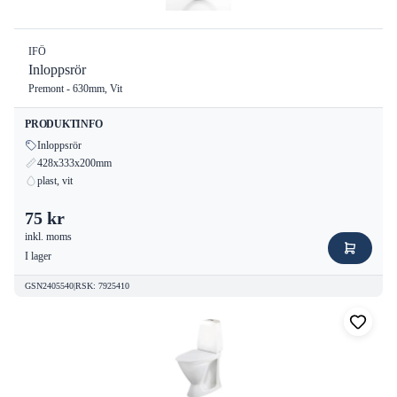
IFÖ
Inloppsrör
Premont - 630mm, Vit
PRODUKTINFO
Inloppsrör
428x333x200mm
plast, vit
75 kr
inkl. moms
I lager
GSN2405540
|
RSK
:
7925410