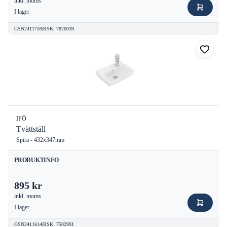
inkl. moms
I lager
GSN2411759
|
RSK
:
7820039
IFÖ
Tvättställ
Spira - 432x347mm
PRODUKTINFO
895 kr
inkl. moms
I lager
GSN2411614
|
RSK
:
7502991