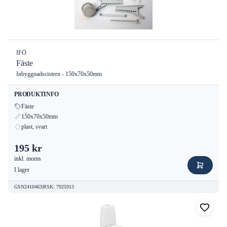
IFÖ
Fäste
Inbyggnadscistern - 150x70x50mm
PRODUKTINFO
Fäste
150x70x50mm
plast, svart
195 kr
inkl. moms
I lager
GSN2410463
|
RSK
:
7925913