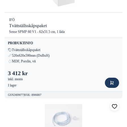
IFÖ
Tvättställsskåpspaket
Sense SPMP 60 V1 - 62x51.5 cm, 1 låda
PRODUKTINFO
Tvättställsskåpspaket
520x620x590mm (DxBxH)
MDF, Porslin, vit
3 412 kr
inkl. moms
I lager
GSN2409077
|
RSK
:
8906807