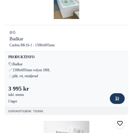
IFÖ
Badkar
Caribia BK16-1 - 1598x695mm
PRODUKTINFO
Badkar
1598x695mm volym 180L
plåt, vit, emaljerad
3 995 kr
inkl. moms
I lager
GSN2410751
|
RSK
:
7310501