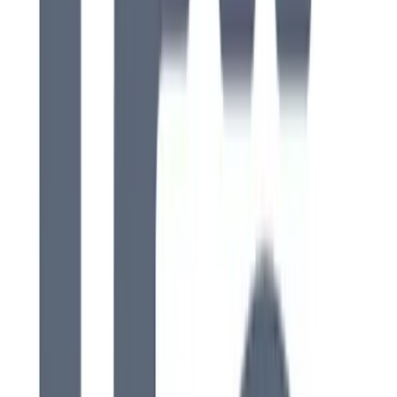
Fäste
1
Wc-stol
1
Urinoar
1
Elskena
1
WC-skål
1
Solenoid
1
Ljusramp
1
Hållare
1
Täcklist
1
Spolknapp
1
Sidopanel
1
Lyftknopp
1
Vattenlås
1
Frontpanel
1
Spegelskåp
1
Luftledning
1
Sitsdämpare
1
Inloppsslang
1
Cisternkåpa
1