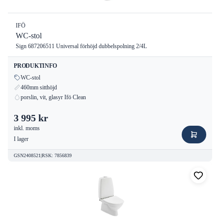
IFÖ
WC-stol
Sign 687206511 Universal förhöjd dubbelspolning 2/4L
PRODUKTINFO
WC-stol
460mm sitthöjd
porslin, vit, glasyr Ifö Clean
3 995 kr
inkl. moms
I lager
GSN2408521
|
RSK
:
7856839