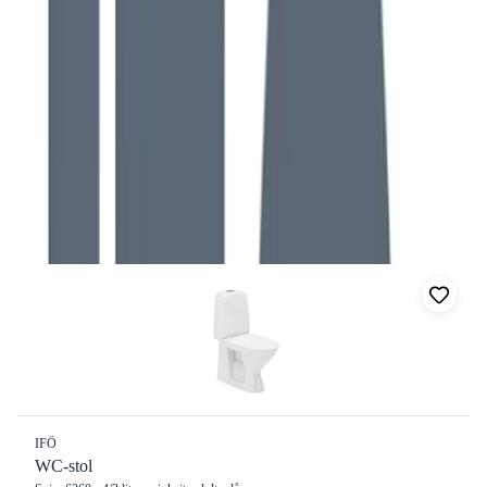
CC-mått
Storlek
Filter
Visar
24
av
208
produkter
Sortera:
208
produkter
IFÖ
WC-stol