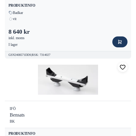
PRODUKTINFO
Badkar
vit
8 640 kr
inkl. moms
I lager
GSN2408571DDS
|
RSK
:
7314027
IFÖ
Bensats
BK
PRODUKTINFO