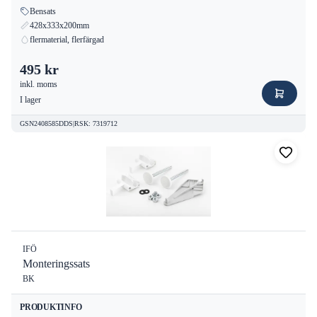
Bensats
428x333x200mm
flermaterial, flerfärgad
495 kr
inkl. moms
I lager
GSN2408585DDS
|
RSK
:
7319712
IFÖ
Monteringssats
BK
PRODUKTINFO