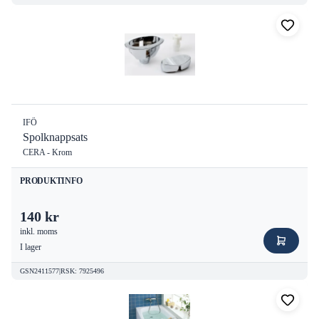
IFÖ
Spolknappsats
CERA - Krom
PRODUKTINFO
140 kr
inkl. moms
I lager
GSN2411577
|
RSK
:
7925496