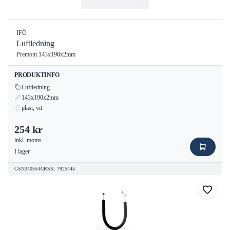
IFÖ
Luftledning
Premont 143x190x2mm
PRODUKTINFO
Luftledning
143x190x2mm
plast, vit
254 kr
inkl. moms
I lager
GSN2405544
|
RSK
:
7925445