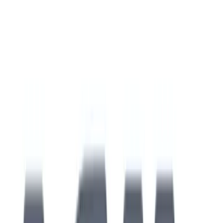
Kundservice
Hur kan vi hjälpa dig?
Vanliga frågor
Hitta snabba svar på vanliga frågor
Retur & Reklamation
Information om returer och byten
Köpvillkor
Läs våra allmänna villkor
Orderstatus
Följ din order via portalen
Svarstid
Inom 1-2 arbetsdagar