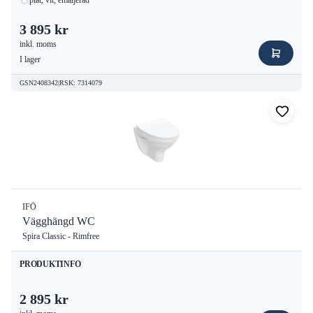
plåt, vit, emaljerad
3 895 kr
inkl. moms
I lager
GSN2408342
|
RSK
:
7314079
IFÖ
Vägghängd WC
Spira Classic - Rimfree
PRODUKTINFO
2 895 kr