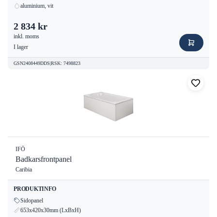
aluminium, vit
2 834 kr
inkl. moms
I lager
GSN2408449DDS
|
RSK
:
7498823
IFÖ
Badkarsfrontpanel
Caribia
PRODUKTINFO
Sidopanel
653x420x30mm (LxBxH)