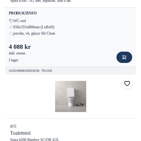
Spira 6260 - 4/2 liter, mjuksits, dolt s-lås
PRODUKTINFO
WC-stol
650x355x860mm (LxBxH)
porslin, vit, glasyr Ifö Clean
4 088 kr
inkl. moms
I lager
GSN2408681DDS
|
RSK
:
7811035
IFÖ
Toalettstol
Spira 6260 Rimfree SC/QR 4/2L