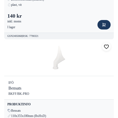
plast, vit
140 kr
inkl. moms
I lager
GSN2405068
|
RSK
:
7790321
IFÖ
Bensats
BKFF/BK-PRO
PRODUKTINFO
Bensats
110x355x180mm (BxHxD)