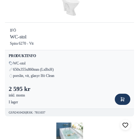
IFÖ
WC-stol
Spira 6270 - Vit
PRODUKTINFO
WC-stol
650x355x860mm (LxBxH)
porslin, vit, glasyr Ifö Clean
2 595 kr
inkl. moms
I lager
GSN2410426
|
RSK
:
7811037