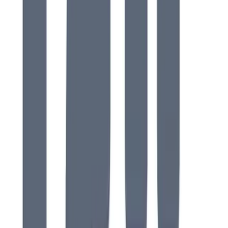
Duschkabin bakdel
3
Handtag
2
Cistern
2
Packning
2
Ventilring
2
Tryckknapp
2
Frontlucka
2
WC-armstöd
2
Inloppsrör
2
Armaturpaket
2
Utloppsventil
2
Inloppsventil
2
Monteringssats
2
Vattenfördelare
2
Tvättställsskåpspaket
2
Fot
1
Kolv
1
Slang
1
Bälg
1