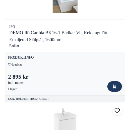
IFÖ
DEMO Ifö Caribia BK16-1 Badkar Vit, Rektangulärt,
Emaljerad Stålplåt, 1600mm
Badkar
PRODUKTINFO
Badkar
2 895 kr
inkl. moms
I lager
GSN2410137MFH
|
RSK
:
7310501