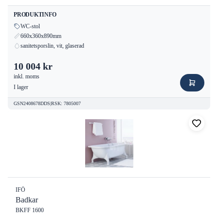
PRODUKTINFO
WC-stol
660x360x890mm
sanitetsporslin, vit, glaserad
10 004 kr
inkl. moms
I lager
GSN2408678DDS
|
RSK
:
7805007
IFÖ
Badkar
BKFF 1600